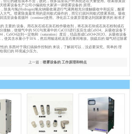
，但它的建造成本不贵，故此，很多温室或户外系统还在大量使用。喷雾除臭设
今天喷雾设备生产公司小编就给大家讲一讲喷雾设备的 原理。
层，除臭与氢(Hydrogen)氧化钠吸收液进行气液两相充分接触吸收中和反应，酸雾
入大气。喷雾除臭最常用的是间歇式操作的，而它们就叫间歇式喷雾系统。吸收
至设备底循环（continue)使用。净化后工业废弃需要达到国家要求的 标准才
法脱硫的 主要的 设备。用石灰石或石灰石粉作吸收剂，将石灰石块或石灰石粉制成石
触，使烟气中的 SO2与浆液中的 CaCO3进行反应生成CaSO4。从吸收设备下
SO4，CaSO4达到一定饱和（saturation）度后，结晶形成CaSO4•2H2O。从吸收设备
缩、脱水，使其含水量小于10％，然后用输送机送至石膏间堆放。脱硫后的 烟气经过除雾
性的 东西对于我们搞操作控制的 来说，了解就可以，没必要深究。简单的 理
给我们的 环境减少压力。
上一篇：
喷雾设备的 工作原理和特点