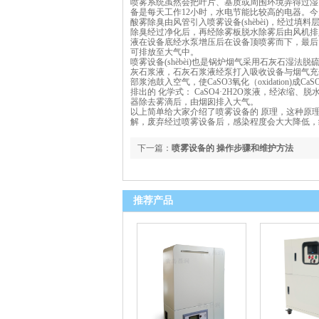
喷雾系统虽然会把叶片、基质或周围环境弄得过湿
备是每天工作12小时，水电节能比较高的电器。
酸雾除臭由风管引入喷雾设备(shèbèi)，经过填料
除臭经过净化后，再经除雾板脱水除雾后由风机排
液在设备底经水泵增压后在设备顶喷雾而下，最后回流
可排放至大气中。
喷雾设备(shèbèi)也是锅炉烟气采用石灰石湿
灰石浆液，石灰石浆液经泵打入吸收设备与烟气充分接
部浆池鼓入空气，使CaSO3氧化（oxidation)成Ca
排出的 化学式： CaSO4·2H2O浆液，经浓
器除去雾滴后，由烟囱排入大气。
以上简单给大家介绍了喷雾设备的 原理，这种原理
解，废弃经过喷雾设备后，感染程度会大大降低，
下一篇：
喷雾设备的 操作步骤和维护方法
推荐产品