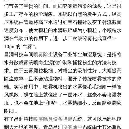
们节省了宝贵的时间。而细究雾霾污染的源头，这是很
多工厂存在的粉尘现象。系统以自然的发生方式，经高
压系统由管道将高压水通过红宝石撞针改变了射流截面
速度分布，使大颗粒的水滴破碎成为小颗粒，小颗粒水
滴在气动力的作用下，进一步二次破碎雾化成直径1-
10μm的“气雾”。
昌润科技车间
喷雾除尘
设备工业降尘加湿系统：是指将
水分散成雾滴喷向尘源的抑制和捕捉粉尘的方法与技
术。由于云雾颗粒极细，对粉尘的吸附性好，大幅提高
除尘效率，且不会沾湿物料，避开了传统喷雾技术的弊
端。实际使用中，喷雾机喷出的水雾像毛毛细雨一样随
风飘散，飘在脸上就像出了一层汗水，丝毫不会喷湿衣
服，也不会在地上“和泥”，水雾越细小，反而越容易吸
附细 。
有了昌润科技
喷雾除臭设备降温
系统，就可以局部地控
制大环境的温度。青岛昌润
喷雾除尘
系统由于其还兼顾