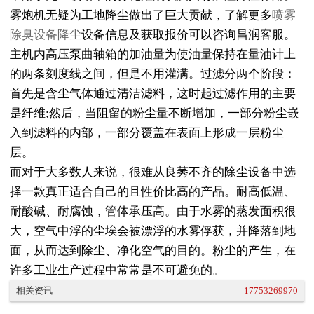
雾炮机无疑为工地降尘做出了巨大贡献，了解更多
喷雾
除臭设备降尘
设备信息及获取报价可以咨询昌润客服。
主机内高压泵曲轴箱的加油量为使油量保持在量油计上
的两条刻度线之间，但是不用灌满。过滤分两个阶段：
首先是含尘气体通过清洁滤料，这时起过滤作用的主要
是纤维;然后，当阻留的粉尘量不断增加，一部分粉尘嵌
入到滤料的内部，一部分覆盖在表面上形成一层粉尘
层。
而对于大多数人来说，很难从良莠不齐的除尘设备中选
择一款真正适合自己的且性价比高的产品。耐高低温、
耐酸碱、耐腐蚀，管体承压高。由于水雾的蒸发面积很
大，空气中浮的尘埃会被漂浮的水雾俘获，并降落到地
面，从而达到除尘、净化空气的目的。粉尘的产生，在
许多工业生产过程中常常是不可避免的。
相关资讯
17753269970