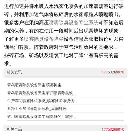
进行加速并将水吸入水汽雾化喷头的加速震荡室进行破
碎，并利用加速气体将破碎后的水雾颗粒从喷嘴喷出。
很多客户在采购高压
喷雾除臭设备降尘系统
却不知道后
期的保养，有的在使用一段时间后出现泵烧坏的现象。
了解更多
喷雾除臭设备降尘
设备信息及获取报价可以咨
询昌润客服。随着政府对于空气治理效果的高要求，一
些碎石场、矿场以及建筑工地对于降尘有着极高的需
求。
相关资讯
17753269970
青岛喷雾除臭设备降尘,喷雾抑尘
青岛喷雾除臭设备降尘,矿用喷雾除臭设...
生产车间喷雾除尘系统_喷雾除尘系统优...
几种工业加湿器对比分析_昌润科技
矿用喷雾除臭设备降尘系统,好的厂家推...
相关产品
17753269970