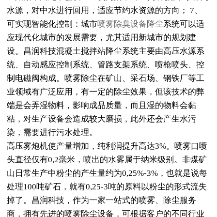
水源，对中水进行回用，适应节约水资源的方向； 7、
可实现智能化控制：城市
喷雾除臭设备降尘
系统可以适
应现代化城市的发展需要，尤其适用新城市的规划建
设。昌润科技混凝土搅拌站降尘系统主要由高压水源系
统、自动感应控制系统、管路支架系统、喷枪喷头、控
制电磁阀构成。喷雾除尘在矿山、采石场、钢铁厂等工
业领域有广泛应用，有一定的除尘效果，但该技术的弊
端是会弄湿物料，影响成品质量，而且湿的物料会黏
粘，对生产设备会造成较大磨损，此外还会产生水污
染，需要进行污水处理。
高压雾炮机使产量增加，纯利润提升高达3%。喷雾口喷
头直径仅有0,2毫米，喷出的水雾属于纳米级别。非煤矿
山日常生产中粉尘的产生量约为0,25%-3%，也就是说每
处理100吨矿石，就有0,25-3吨的原料以粉尘的形式流失
掉了。昌润科技，作为一家一站式的喷雾、除尘服务
商，拥有先进的喷雾除尘设备，可根据客户的不同行业