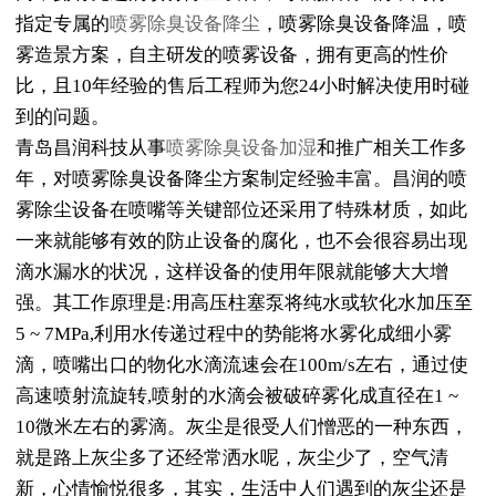
指定专属的
喷雾除臭设备降尘
，喷雾除臭设备降温，喷
雾造景方案，自主研发的喷雾设备，拥有更高的性价
比，且10年经验的售后工程师为您24小时解决使用时碰
到的问题。
青岛昌润科技从事
喷雾除臭设备加湿
和推广相关工作多
年，对喷雾除臭设备降尘方案制定经验丰富。昌润的喷
雾除尘设备在喷嘴等关键部位还采用了特殊材质，如此
一来就能够有效的防止设备的腐化，也不会很容易出现
滴水漏水的状况，这样设备的使用年限就能够大大增
强。其工作原理是:用高压柱塞泵将纯水或软化水加压至
5 ~ 7MPa,利用水传递过程中的势能将水雾化成细小雾
滴，喷嘴出口的物化水滴流速会在100m/s左右，通过使
高速喷射流旋转,喷射的水滴会被破碎雾化成直径在1 ~
10微米左右的雾滴。灰尘是很受人们憎恶的一种东西，
就是路上灰尘多了还经常洒水呢，灰尘少了，空气清
新，心情愉悦很多，其实，生活中人们遇到的灰尘还是