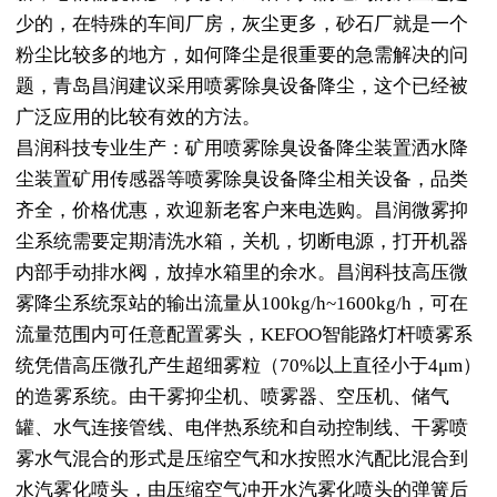
少的，在特殊的车间厂房，灰尘更多，砂石厂就是一个
粉尘比较多的地方，如何降尘是很重要的急需解决的问
题，青岛昌润建议采用喷雾除臭设备降尘，这个已经被
广泛应用的比较有效的方法。
昌润科技专业生产：矿用喷雾除臭设备降尘装置洒水降
尘装置矿用传感器等喷雾除臭设备降尘相关设备，品类
齐全，价格优惠，欢迎新老客户来电选购。昌润微雾抑
尘系统需要定期清洗水箱，关机，切断电源，打开机器
内部手动排水阀，放掉水箱里的余水。昌润科技高压微
雾降尘系统泵站的输出流量从100kg/h~1600kg/h，可在
流量范围内可任意配置雾头，KEFOO智能路灯杆喷雾系
统凭借高压微孔产生超细雾粒（70%以上直径小于4μm）
的造雾系统。由干雾抑尘机、喷雾器、空压机、储气
罐、水气连接管线、电伴热系统和自动控制线、干雾喷
雾水气混合的形式是压缩空气和水按照水汽配比混合到
水汽雾化喷头，由压缩空气冲开水汽雾化喷头的弹簧后