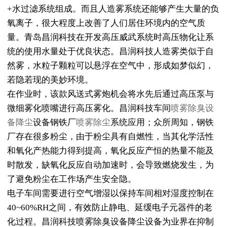
+水过滤系统组成。而且人造雾系统还能够产生大量的负
氧离子，很大程度上改善了人们居住环境内的空气质
量。青岛昌润科技在开发高压威武系统时高压物化让系
统的使用水量处于优良状态。昌润科技人造雾类似于自
然雾，水粒子颗粒可以悬浮在空气中，形成如梦似幻，
若隐若现的美妙环境。
在作业时，该款风送式雾炮机会将水先后通过高压泵与
微细雾化喷嘴进行高压雾化。昌润科技车间
喷雾除臭设
备降尘
设备钢铁厂
喷雾除尘
系统应用；众所周知，钢铁
厂存在很多粉尘，由于粉尘具有自燃性，当其化学活性
和氧化产热能力得到提高，氧化反应产恒的热量不能及
时散发，缺氧化反应自动加速时，会导致燃烧发生，为
了避免粉尘在工作场产生安全隐。
电子车间需要进行空气增湿以保持车间相对湿度控制在
40~60%RH之间，有效防止静电、延缓电子元器件的老
化过程。昌润科技喷雾除臭设备降尘设备为业界在抑制