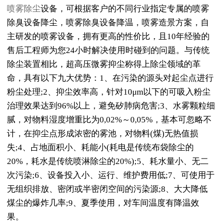
喷雾除尘
设备，可根据客户的不同行业指定专属的喷雾
除臭设备降尘，喷雾除臭设备降温，喷雾造景方案，自
主研发的喷雾设备，拥有更高的性价比，且10年经验的
售后工程师为您24小时解决使用时碰到的问题。与传统
除尘装置相比，超高压微雾抑尘称得上除尘领域的革
命，具有以下九大优势：1、在污染的源头对起尘点进行
粉尘处理;2、抑尘效率高，针对10μm以下的可吸入粉尘
治理效果达到96%以上，避免矽肺病危害;3、水雾颗粒细
腻，对物料湿度增重比为0,02%～0,05%，基本可忽略不
计，在抑尘点形成浓密的雾池，对物料(煤)无热值损
失;4、占地面积小、耗能小(耗电是传统布袋除尘的
20%，耗水是传统喷淋除尘的20%);5、耗水量小、无二
次污染;6、设备投入小、运行、维护费用低;7、可使用于
无组织排放、密闭或半密闭空间的污染源;8、大大降低
煤尘的爆炸几率;9、夏季使用，对车间温度有降温效
果。