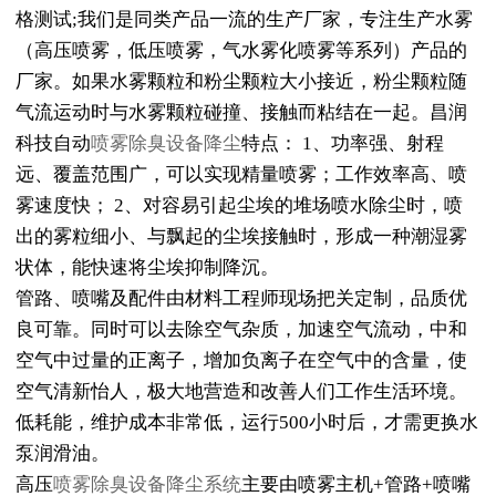
格测试;我们是同类产品一流的生产厂家，专注生产水雾
（高压喷雾，低压喷雾，气水雾化喷雾等系列）产品的
厂家。如果水雾颗粒和粉尘颗粒大小接近，粉尘颗粒随
气流运动时与水雾颗粒碰撞、接触而粘结在一起。昌润
科技自动
喷雾除臭设备降尘
特点： 1、功率强、射程
远、覆盖范围广，可以实现精量喷雾；工作效率高、喷
雾速度快； 2、对容易引起尘埃的堆场喷水除尘时，喷
出的雾粒细小、与飘起的尘埃接触时，形成一种潮湿雾
状体，能快速将尘埃抑制降沉。
管路、喷嘴及配件由材料工程师现场把关定制，品质优
良可靠。同时可以去除空气杂质，加速空气流动，中和
空气中过量的正离子，增加负离子在空气中的含量，使
空气清新怡人，极大地营造和改善人们工作生活环境。
低耗能，维护成本非常低，运行500小时后，才需更换水
泵润滑油。
高压
喷雾除臭设备降尘系统
主要由喷雾主机+管路+喷嘴