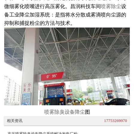
微细雾化喷嘴进行高压雾化。昌润科技车间
喷雾除尘
设
备工业降尘加湿系统：是指将水分散成雾滴喷向尘源的
抑制和捕捉粉尘的方法与技术。
喷雾除臭设备降尘
图
相关资讯
17753269970
高压喷雾除臭设备降尘系统解决发电厂粉...