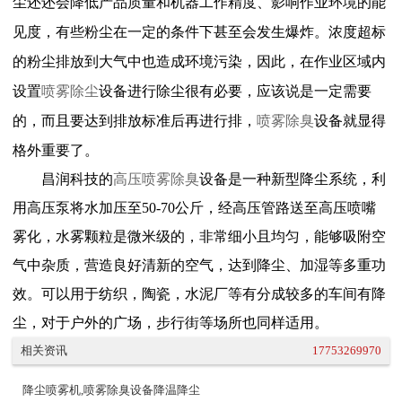
尘还还会降低产品质量和机器工作精度、影响作业环境的能
见度，有些粉尘在一定的条件下甚至会发生爆炸。浓度超标
的粉尘排放到大气中也造成环境污染，因此，在作业区域内
设置
喷雾除尘
设备进行除尘很有必要，应该说是一定需要
的，而且要达到排放标准后再进行排，
喷雾除臭
设备就显得
格外重要了
。
昌润科技的
高压
喷雾除臭
设备是一种新型降尘系统，利
用高压泵将水加压至
50-70
公斤，经高压管路送至高压喷嘴
雾化，水雾颗粒是微米级的，非常细小且均匀，能够吸附空
气中杂质，营造良好清新的空气，达到降尘、加湿等多重功
效。可以用于纺织，陶瓷，水泥厂等有分成较多的车间有降
尘，对于户外的广场，步行街等场所也同样适用。
相关资讯
17753269970
降尘喷雾机,喷雾除臭设备降温降尘