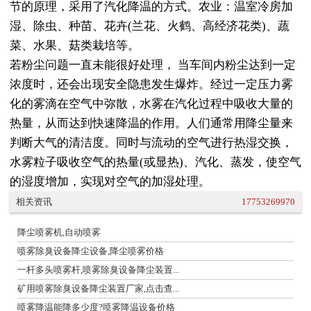
节的原理，采用了汽化降温的方式。农业：温室冷房加
湿、除虫、种苗、花卉(兰花、火鹤、高经济花类)、蔬
菜、水果、菇类栽培等。
若粉尘问题一直未能很好处理， 当车间内粉尘达到一定
浓度时，还会出现安全隐患发生爆炸。经过一定压力雾
化的雾滴在空气中弥散，水雾在汽化过程中吸收大量的
热量，从而达到快速降温的作用。人们通常用降尘量来
判断大气的清洁度。同时与流动的空气进行热湿交换，
水雾粒子吸收空气的热量(或显热)、汽化、蒸发，使空气
的湿度增加，实现对空气的加湿处理。
相关资讯
17753269970
降尘喷雾机,自动喷雾
喷雾除臭设备降尘设备,降尘喷雾价格
一杆多头喷雾杆,喷雾除臭设备降尘装置...
矿用喷雾除臭设备降尘装置厂家,点击查...
喷雾降温能降多少度?喷雾降温设备价格