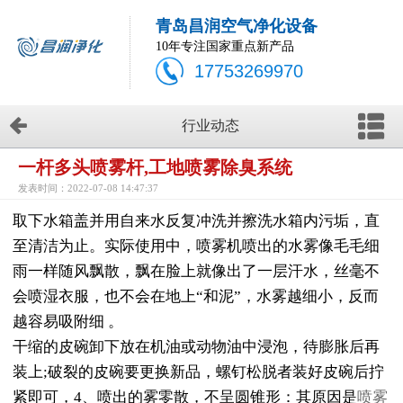
青岛昌润空气净化设备
10年专注国家重点新产品
17753269970
行业动态
一杆多头喷雾杆,工地喷雾除臭系统
发表时间：2022-07-08 14:47:37
取下水箱盖并用自来水反复冲洗并擦洗水箱内污垢，直
至清洁为止。实际使用中，喷雾机喷出的水雾像毛毛细
雨一样随风飘散，飘在脸上就像出了一层汗水，丝毫不
会喷湿衣服，也不会在地上“和泥”，水雾越细小，反而
越容易吸附细 。
干缩的皮碗卸下放在机油或动物油中浸泡，待膨胀后再
装上;破裂的皮碗要更换新品，螺钉松脱者装好皮碗后拧
紧即可，4、喷出的雾零散，不呈圆锥形：其原因是
喷雾