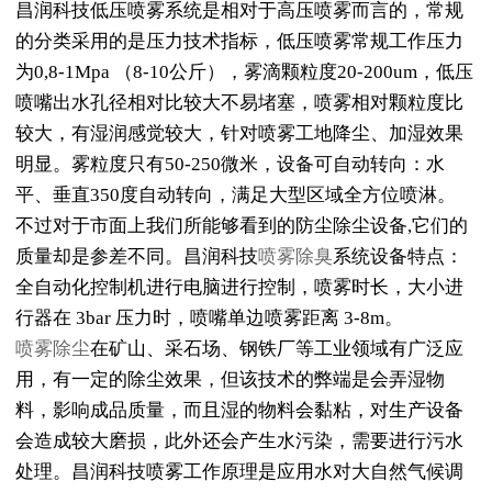
昌润科技低压喷雾系统是相对于高压喷雾而言的，常规
的分类采用的是压力技术指标，低压喷雾常规工作压力
为0,8-1Mpa （8-10公斤），雾滴颗粒度20-200um，低压
喷嘴出水孔径相对比较大不易堵塞，喷雾相对颗粒度比
较大，有湿润感觉较大，针对喷雾工地降尘、加湿效果
明显。雾粒度只有50-250微米，设备可自动转向：水
平、垂直350度自动转向，满足大型区域全方位喷淋。
不过对于市面上我们所能够看到的防尘除尘设备,它们的
质量却是参差不同。昌润科技
喷雾除臭
系统设备特点：
全自动化控制机进行电脑进行控制，喷雾时长，大小进
行器在 3bar 压力时，喷嘴单边喷雾距离 3-8m。
喷雾除尘
在矿山、采石场、钢铁厂等工业领域有广泛应
用，有一定的除尘效果，但该技术的弊端是会弄湿物
料，影响成品质量，而且湿的物料会黏粘，对生产设备
会造成较大磨损，此外还会产生水污染，需要进行污水
处理。昌润科技喷雾工作原理是应用水对大自然气候调