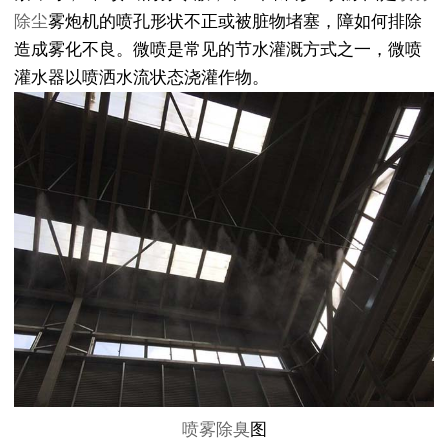
除尘
雾炮机的喷孔形状不正或被脏物堵塞，障如何排除
造成雾化不良。微喷是常见的节水灌溉方式之一，微喷
灌水器以喷洒水流状态浇灌作物。
喷雾除臭
图