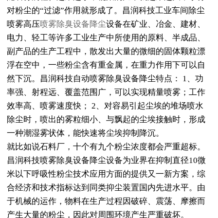
对粉尘的“过滤”作用就形成了。昌润科技工业车间除尘
喷雾高压
喷雾除臭设备降尘
设备在矿业、冶金、建材、
电力、轻工等许多工业生产中所使用的原料、半成品、
副产品的生产工程中，散发出大量的微细的固体颗粒漂
浮在空中，一些粉尘含有重金属，在重力作用下可以自
然下沉。昌润科技自动喷雾除臭设备降尘特点： 1、功
率强、射程远、覆盖范围广，可以实现精量喷雾；工作
效率高、喷雾速度快； 2、对容易引起尘埃的堆场喷水
除尘时，喷出的雾粒细小、与飘起的尘埃接触时，形成
一种潮湿雾状体，能快速将尘埃抑制降沉。
就比如说石料厂，十个有九个粉尘浓度都会严重超标。
昌润科技喷雾除臭设备降尘设备为业界在抑制直径10微
米以下呼吸性粉尘技术应用方面的提供又一新方案，综
合经济和技术指标达到同类抑尘装置国内先进水平。由
于机械的运作，物料在生产过程因破碎、震荡、摩擦而
产生大量的粉尘，因此对周围环境产生严重破坏。