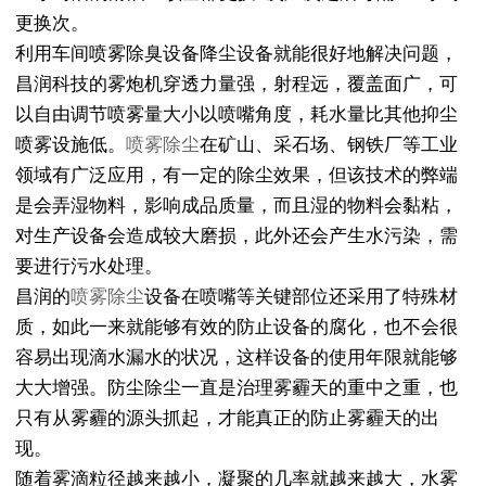
更换次。
利用车间喷雾除臭设备降尘设备就能很好地解决问题，
昌润科技的雾炮机穿透力量强，射程远，覆盖面广，可
以自由调节喷雾量大小以喷嘴角度，耗水量比其他抑尘
喷雾设施低。
喷雾除尘
在矿山、采石场、钢铁厂等工业
领域有广泛应用，有一定的除尘效果，但该技术的弊端
是会弄湿物料，影响成品质量，而且湿的物料会黏粘，
对生产设备会造成较大磨损，此外还会产生水污染，需
要进行污水处理。
昌润的
喷雾除尘
设备在喷嘴等关键部位还采用了特殊材
质，如此一来就能够有效的防止设备的腐化，也不会很
容易出现滴水漏水的状况，这样设备的使用年限就能够
大大增强。防尘除尘一直是治理雾霾天的重中之重，也
只有从雾霾的源头抓起，才能真正的防止雾霾天的出
现。
随着雾滴粒径越来越小，凝聚的几率就越来越大，水雾