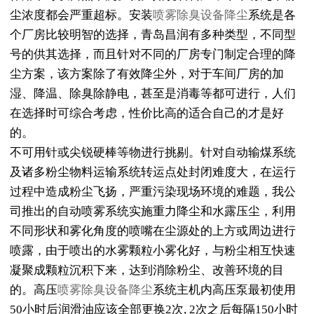
尘浓度都会严重超标。安装
喷雾除臭设备降尘
系统是各
个厂房比较明智的选择，青岛昌润有多种类型，不同型
号的供其选择，而且针对不同的厂房专门制定合理的降
尘方案，该方案除了有效降尘外，对于车间厂房的加
湿、降温、除臭除静电，甚至是消毒等都可进行，人们
在选择时可综合考虑，性价比高的适合自己的才是好
的。
不可用针或尖锐硬棒等物进行挑剔。针对自动输煤系统
及诸多粉尘物料运输系统转运点处封闭难度大，在运行
过程中造成粉尘飞扬，严重污染现场环境的难题，我公
司推出的自动喷雾系统实施重力降尘和水露压尘，利用
不同形状和雾化角度的喷嘴在尘源处的上方或周边进行
喷露，由于喷出的水雾颗粒小雾化好，与粉尘相互快速
凝聚成颗粒沉积下来，达到消除粉尘、改善环境的目
的。高压
喷雾除臭设备降尘
系统主机内高压泵最初使用
50小时后润滑油应该全部更换2次, 2次之后每隔150小时