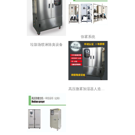
弥雾系统
垃圾场喷淋除臭设备
高压微雾加湿器人造雾加湿机景观喷雾降...