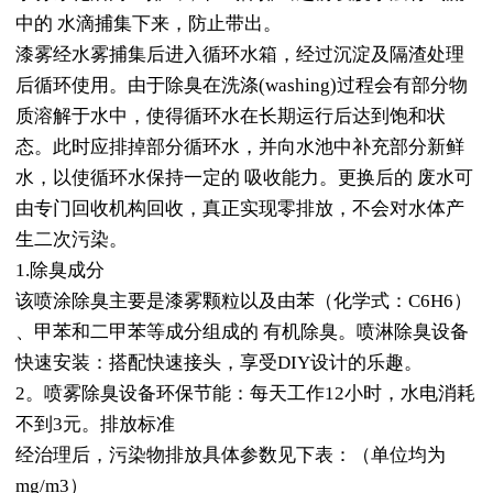
中的 水滴捕集下来，防止带出。
漆雾经水雾捕集后进入循环水箱，经过沉淀及隔渣处理
后循环使用。由于除臭在洗涤(washing)过程会有部分物
质溶解于水中，使得循环水在长期运行后达到饱和状
态。此时应排掉部分循环水，并向水池中补充部分新鲜
水，以使循环水保持一定的 吸收能力。更换后的 废水可
由专门回收机构回收，真正实现零排放，不会对水体产
生二次污染。
1.除臭成分
该喷涂除臭主要是漆雾颗粒以及由苯（化学式：C6H6）
、甲苯和二甲苯等成分组成的 有机除臭。喷淋除臭设备
快速安装：搭配快速接头，享受DIY设计的乐趣。
2。喷雾除臭设备环保节能：每天工作12小时，水电消耗
不到3元。排放标准
经治理后，污染物排放具体参数见下表：（单位均为
mg/m3）