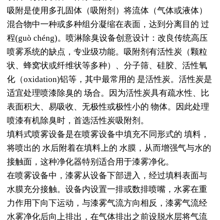
吸附是使用多孔固体（吸附剂）将流体（气体或液体）
混合物中一种或多种组分凝缩在表面，达到分离目的 过
程(guò chéng)。喷淋除臭设备创意设计：改良传统高压
喷雾系统的缺点，专业级功能。吸附剂有活性炭（颗粒
状、蜂窝状或纤维状等多种）、分子筛、硅胶、活性氧
化（oxidation)铝等，其中最常用的 是活性炭。活性炭是
适宜处理喷漆除臭的 场合。因为活性炭具有疏水性、比
表面积大、易吸收、无极性或极性小的 物体。因此处理
喷漆有机除臭时，首选活性炭吸附剂。
填料式喷雾设备是在喷雾设备中填充不同形式的 填料，
将喷出的 水后附着在填料上的 水膜，从而增强气与水的
接触面，这种净化器特别适合用于漆雾净化。
在喷雾设备中，漆雾从设备下部进入，经过填料表面与
水膜充分接触。设备内设置一排或数排喷嘴，水雾在重
力作用下向下运动，与漆雾气流方向相反，漆雾气流经
水雾净化后向上排出，在气体排出之前设脱水层将气流