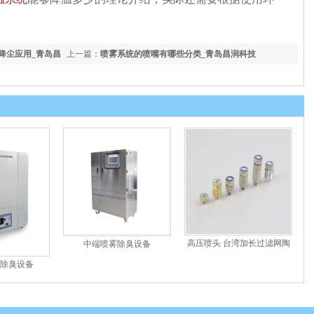
降尘应用_青岛昌
上一篇：
喷雾系统的喷嘴有哪些分类_青岛昌润科技
高压喷头 台湾加长过滤网陶
中端喷雾除臭设备
瓷片喷嘴 ...
除臭设备