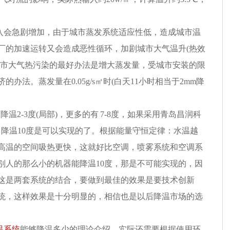
入会急剧增加，由于城市蒸发系统适应性低，造成城市温
厂的加速运转又会造成恶性循环，加剧城市大气温升(热效
城市大气热污染的最好办法是增大蒸发量，受城市安装的限
办法。蒸发量在0.05g/s㎡时(白天11小时相当于2mm降
降温2-3度(局部)，更多的有 7-8度，如果采用青岛昌润科
)，降温10度是可以实现的了。根据能量守恒定律：水温越
高温的空间吸热更快，这就好比空调，喷雾系统和空调系
别人的那么小的机器能降温10度，那是不可能实现的，因
这是两套系统的结合，要做到最佳的效果是要技术创新
统，这样效果是十分明显的，相信也是以后降温市场的选
温系统
能够降温多少的理论介绍，实际还需要根据使用环