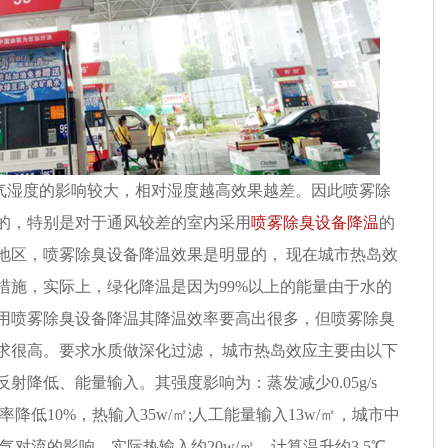
气湿度的影响较大，相对湿度越高效果越差。因此喷雾除
的，特别是对于通风较差的室内采用
喷雾除臭设备降温
的
地区，喷雾除臭设备降温效果是明显的， 现在城市热岛效
措施，实际上，绿化降温是因为99%以上的能量由于水的
用喷雾除臭设备降温其降温效率要高出很多，但喷雾除臭
求很高。要求水质做深化过滤， 城市热岛效应主要由以下
射降低、能量输入。其强度影响为：蒸发减少0.05g/s
射率降低10%，热输入35w/㎡;人工能量输入13w/㎡，城市中
空气对流的影响，实际热输入约20w/㎡，计算温升约3.5℃，