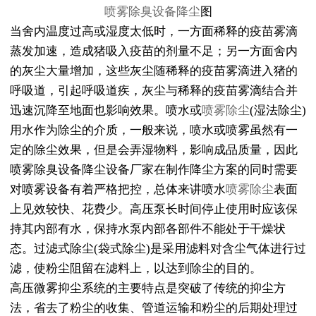
喷雾除臭设备降尘
图
当舍内温度过高或湿度太低时，一方面稀释的疫苗雾滴
蒸发加速，造成猪吸入疫苗的剂量不足；另一方面舍内
的灰尘大量增加，这些灰尘随稀释的疫苗雾滴进入猪的
呼吸道，引起呼吸道疾，灰尘与稀释的疫苗雾滴结合并
迅速沉降至地面也影响效果。喷水或
喷雾除尘
(湿法除尘)
用水作为除尘的介质，一般来说，喷水或喷雾虽然有一
定的除尘效果，但是会弄湿物料，影响成品质量，因此
喷雾除臭设备降尘设备厂家在制作降尘方案的同时需要
对喷雾设备有着严格把控，总体来讲喷水
喷雾除尘
表面
上见效较快、花费少。高压泵长时间停止使用时应该保
持其内部有水，保持水泵内部各部件不能处于干燥状
态。过滤式除尘(袋式除尘)是采用滤料对含尘气体进行过
滤，使粉尘阻留在滤料上，以达到除尘的目的。
高压微雾抑尘系统的主要特点是突破了传统的抑尘方
法，省去了粉尘的收集、管道运输和粉尘的后期处理过