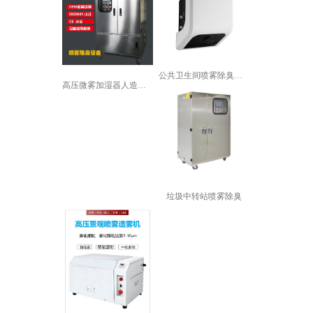
公共卫生间喷雾除臭设备
高压微雾加湿器人造雾加湿机景观喷雾降...
垃圾中转站喷雾除臭