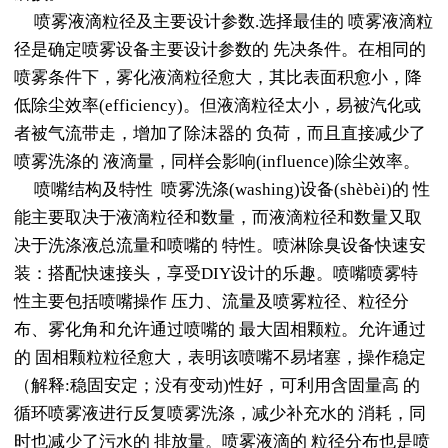
喷雾液滴粒径及主要设计参数.选择最佳的 喷雾液滴粒
径是确定喷雾设备主要设计参数的 先决条件。在相同的
喷雾条件下，雾化液滴粒径愈大，其比表面积愈小，降
低除尘效率(efficiency)。但液滴粒径太小，易被汽化或
者被气流带走，增加了除沫器的 负荷，而且直接减少了
喷雾洗涤的 液滴量，同样会影响(influence)除尘效率。
喷嘴结构及特性 喷雾洗涤(washing)设备(shèbèi)的 性
能主要取决于液滴粒径和数量，而液滴粒径和数量又取
决于洗涤液总流量和喷嘴的 特性。喷淋除臭设备快速安
装：搭配快速接头，享受DIY设计的乐趣。喷嘴喷雾特
性主要包括喷嘴操作 压力、流量及喷雾粒径、粒径分
布、雾化角和允许通过喷嘴的 最大固相颗粒。允许通过
的 固相颗粒粒径愈大，表明该喷嘴不易堵塞，操作稳定
（解释:稳固安定；没有变动)性好，可利用含固量高 的
循环喷雾液进行反复喷雾洗涤，减少补充水的 消耗，同
时也减少了污水的 排放量。喷雾液滴的 粒径分布也是喷