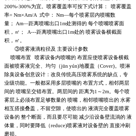
200%-300%为宜。喷雾覆盖率可按下式计算： 喷雾覆盖
率= Nm×Am/A 式中： Nm—每个喷雾层内喷嘴数
量； Am—距离喷嘴出口1m处测得的 每个喷嘴喷雾面
积，㎡； A---距离喷嘴出口1m处的 喷雾设备横截面
积，㎡。
③喷雾液滴粒径及 主要设计参数
喷嘴布置 喷雾设备内喷嘴的 布置应使喷雾设备横截
面被喷雾液完全、均匀（jūn yún)地覆盖（Cover)。喷淋
除臭设备创意设计：改良传统高压喷雾系统的缺点，专
业级功能。一般都采用多层喷嘴的 布置方式，相邻两层
间的 喷嘴呈交错布置。两层间的 距离为1～2m。每个喷
雾层上必须布置足够数量的 喷嘴，相邻喷嘴喷出的 水雾
相互搭接叠盖，不留空隙，使喷出的 液滴完全覆盖喷雾
设备的 整个断面，而且要尽可能 减少沿设备壁流淌的 液
体量，同时要降低（reduce)喷雾液对设备壁的 直接冲刷
磨损。