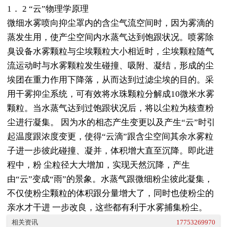
1． 2 “云”物理学原理
微细水雾喷向抑尘罩内的含尘气流空间时，因为雾滴的
蒸发生用，使产尘空间内水蒸气达到饱跟状况。喷雾除
臭设备水雾颗粒与尘埃颗粒大小相近时，尘埃颗粒随气
流运动时与水雾颗粒发生碰撞、吸附、凝结，形成的尘
埃团在重力作用下降落，从而达到过滤尘埃的目的。采
用干雾抑尘系统，可有效将水珠颗粒分解成10微米水雾
颗粒。当水蒸气达到过饱跟状况后，将以尘粒为核查粉
尘进行凝集。 因为水的相态产生变更以及产生“云”时引
起温度跟浓度变更，使得“云滴”跟含尘空间其余水雾粒
子进一步彼此碰撞、凝并，体积增大直至沉降。即此进
程中，粉 尘粒径大大增加，实现天然沉降，产生
由“云”变成“雨”的景象。水蒸气跟微细粉尘彼此凝集，
不仅使粉尘颗粒的体积跟分量增大了，同时也使粉尘的
亲水才干进 一步改良，这些都有利于水雾捕集粉尘。
相关资讯
17753269970