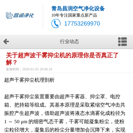
青岛昌润空气净化设备
10年专注国家重点新产品
17753269970
行业动态
关于超声波干雾抑尘机的原理你是否真正了
解？
发表时间：2020-01-05 20:06:16
超声干雾抑尘机理剖析
超声干雾抑尘装置重要由超声干雾器、抑尘罩、电控
箱、把持箱等组成。其基本原理是采取紧缩空气冲击共
振腔产生超声波，借助超声波将液态水滴雾化成粒径为
1 ～ 50 μm 的细密气态干雾，干雾可能凝集粉尘，使粉
尘粒径增大，凝集后的粉尘分量增加会沉降下来，实现