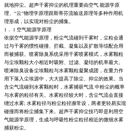
就地抑尘。超声干雾抑尘的机理重要由空气 能源学原
理、“云”物理学原理跟斯蒂芬流输送原理等多种作用机
理形成，以实现对粉尘的捕集。
1． 1 空气能源学原理
依据空气能源学原理，粉尘气流碰到干雾时，尘粒会通
过与干雾的惯性碰撞、拦截、凝集以及扩散等综配合用
而被捕获。喷雾除臭系统采用干雾喷雾模式，水雾颗粒
与尘埃颗粒大小相近时吸附、过滤、凝结的机率最大。
喷淋除臭设备尘埃颗粒与水雾颗粒凝聚成团，在重力作
用下落入尘埃源中，大大提高了除尘、抑尘的效果。当
含尘气流碰到水雾颗粒时，水雾捕获气流 中粉尘的概率
与水雾的粒径有关。水雾粒径较大时，含尘气流会直接
绕过水雾; 水雾粒径与粉尘粒径濒常设，两者更轻易实现
碰撞而将粉尘捕集下来。超声干雾抑尘技巧即是利用空
气能源学原理，生成与呼吸性粉尘粒径相近的微细水雾
捕获粉尘。