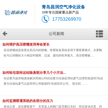
青岛昌润空气净化设备
10年专注国家重点新产品
17753269970
公司新闻
如何维护高压喷嘴使用寿命更长
高压喷嘴就是装置在高压内的喷嘴。喷雾除臭系统采用干雾喷雾模式，水雾颗
粒与尘埃颗粒大小相近时吸附、过滤、凝结的机率最大。高压喷嘴被......
如何给垃圾转运站除臭呢分享几个小方法...
你还要为放弃物臭味解决而闹心吗你还要为垃圾处理站废气治理而焦急吗?你还
要为垃圾站废气沾染而劳心劳能源吗?你就找市公司。 现当初，......
如何监测喷灌系统的各部分的压力
发动之前，首先要检查干、支管道上的阀门是否都已关好，而后发动水泵，待