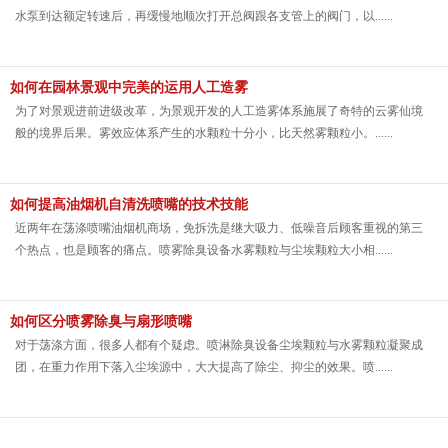
水泵到达额定转速后，再缓慢地顺次打开总阀跟各支管上的阀门，以......
如何在园林景观中完美的运用人工造雾
为了对景观进前进级改革，为景观开发的人工造雾体系施展了奇特的云雾仙境
般的境界后果。雾效应体系产生的水颗粒十分小，比天然雾颗粒小。......
如何提高油烟机自清洗喷嘴的技术技能
近两年在荡涤喷嘴油烟机商场，免拆洗是继大吸力、低噪音后顾客重视的第三
个热点，也是顾客的痛点。喷雾除臭设备水雾颗粒与尘埃颗粒大小相......
如何区分喷雾除臭与扇形喷嘴
对于荡涤方面，很多人都有个疑虑。喷淋除臭设备尘埃颗粒与水雾颗粒凝聚成
团，在重力作用下落入尘埃源中，大大提高了除尘、抑尘的效果。喷......