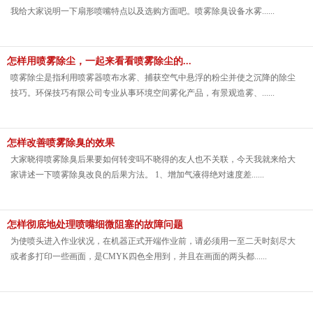
我给大家说明一下扇形喷嘴特点以及选购方面吧。喷雾除臭设备水雾......
怎样用喷雾除尘，一起来看看喷雾除尘的...
喷雾除尘是指利用喷雾器喷布水雾、捕获空气中悬浮的粉尘并使之沉降的除尘
技巧。环保技巧有限公司专业从事环境空间雾化产品，有景观造雾、......
怎样改善喷雾除臭的效果
大家晓得喷雾除臭后果要如何转变吗不晓得的友人也不关联，今天我就来给大
家讲述一下喷雾除臭改良的后果方法。 1、增加气液得绝对速度差......
怎样彻底地处理喷嘴细微阻塞的故障问题
为使喷头进入作业状况，在机器正式开端作业前，请必须用一至二天时刻尽大
或者多打印一些画面，是CMYK四色全用到，并且在画面的两头都......