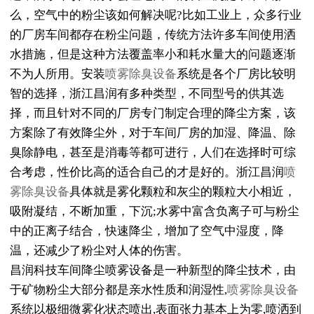
么，空气中的粉尘该如何解决呢?比如工业上，众多行业
的厂房车间都存在粉尘问题，传统方法许多车间使用洒
水措施，但是这种方法覆盖率小和耗水量大的问题逐渐
不为人所用。安装
喷雾除臭设备
系统是各个厂房比较明
智的选择，浙江昌润有多种类型，不同型号的供其选
择，而且针对不同的厂房专门制定合理的降尘方案，该
方案除了有效降尘外，对于车间厂房的加湿、降温、除
臭除静电，甚至是消毒等都可进行，人们在选择时可综
合考虑，性价比高的适合自己的才是好的。浙江昌润
喷
雾除臭设备
具体就是雾化颗粒和灰尘的颗粒大小相近，
吸附凝结，不断加重，下沉;水雾中富含负离子可与粉尘
中的正离子结合，快速降尘，增加了空气中湿度，降
温，还减少了粉尘对人体的伤害。
昌润科技车间降尘喷雾设备是一种新型的降尘技术，由
于矿物粉尘大部分都是亲水性质和润湿性,
喷雾除臭设备
系统以极细微雾化状态喷出,表面张力基本上为零,喷洒到