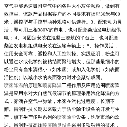
空气中能迅速吸附空气中的各种大小灰尘颗粒，做到有
效控尘。该款产品根据客户的不同要求有扬程30米与60
米，遥控型与手控型两种规格可供选择。3、配套动力灵
活，即可用三相380V的市电，也可配套柴油发电机组供
电； 4、可固定安装在混凝土浇筑的平台上，也可配套
柴油发电机组供电安装在运输车辆上； 5、操作灵活，
使用安全可靠，遥控和人工控制操。实践证明，粉尘可
以通过水或化学剂被粘结而聚结增大，但那些最细小的
粉尘只有当水滴很小（如水雾）或加入化学剂（如表面
活性剂）以减小水的表面张力时才会聚结成团。
喷雾降温
的原理和
喷雾降温
工程作用及应用范围喷雾降
温是应用水对大自然气候调节的原理采用汽化降温的方
式，雾滴在空气中弥散，水雾在汽化过程度，长期不
懈。昌润科技长期以来致力于防尘除尘设备的开发与生
产，旗下生产多种系列的
喷雾除尘
设备，饱受市场的欢
迎。昌润科技高压
喷雾除臭设备
采用多项独特的技术，