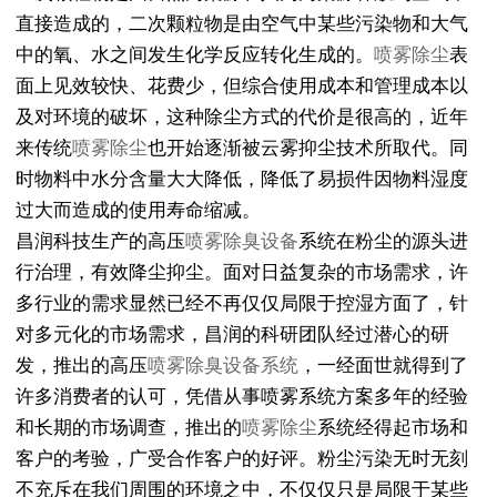
直接造成的，二次颗粒物是由空气中某些污染物和大气
中的氧、水之间发生化学反应转化生成的。
喷雾除尘
表
面上见效较快、花费少，但综合使用成本和管理成本以
及对环境的破坏，这种除尘方式的代价是很高的，近年
来传统
喷雾除尘
也开始逐渐被云雾抑尘技术所取代。同
时物料中水分含量大大降低，降低了易损件因物料湿度
过大而造成的使用寿命缩减。
昌润科技生产的高压
喷雾除臭设备
系统在粉尘的源头进
行治理，有效降尘抑尘。面对日益复杂的市场需求，许
多行业的需求显然已经不再仅仅局限于控湿方面了，针
对多元化的市场需求，昌润的科研团队经过潜心的研
发，推出的高压
喷雾除臭设备系统
，一经面世就得到了
许多消费者的认可，凭借从事喷雾系统方案多年的经验
和长期的市场调查，推出的
喷雾除尘
系统经得起市场和
客户的考验，广受合作客户的好评。粉尘污染无时无刻
不充斥在我们周围的环境之中，不仅仅只是局限于某些