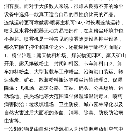
润客服。而对于大多数人来说，很难从良莠不齐的除尘
设备中选择一款真正适合自己的且性价比高的产品。
连续运转更可靠微雾/喷雾主机可24小时长期连续运转，
喷头及水雾分配器无动力易损部件，在高粉尘环境中也
不损坏。喷雾机是一种常见的喷雾除臭设备抑尘设备，
那么它除了抑尘和降尘之外，还能应用于哪些方面呢?
1、粉尘治理：露天物料堆场、煤炭物流园区、露天矿山
开采、露天爆破粉尘、封闭卸料区、卡车卸料口;2、卸
车卸料粉尘、大型装载车工作粉尘、沿海港口装运、转
运煤炭、矿石、散装粉料搬运等粉尘污染治理;3、保湿
降温：飞机场、高速公路、车站、码头、公共场所、运
动场地、炎热场地等大范围降尘保湿降温消毒;4、喷药
病害防治：垃圾填埋场、卫生防疫、城市园林绿化以及
自然灾害过后大面积的杀菌、消毒、除臭、防疫防治病
虫害等。
一次颗粒物是由自然污染源和人为污染源释放到空气中