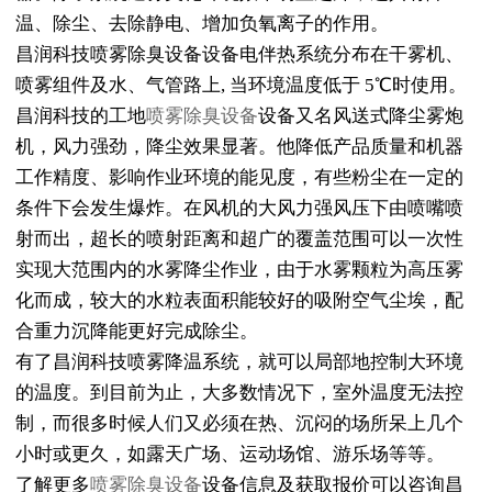
温、除尘、去除静电、增加负氧离子的作用。
昌润科技喷雾除臭设备设备电伴热系统分布在干雾机、
喷雾组件及水、气管路上, 当环境温度低于 5℃时使用。
昌润科技的工地
喷雾除臭设备
设备又名风送式降尘雾炮
机，风力强劲，降尘效果显著。他降低产品质量和机器
工作精度、影响作业环境的能见度，有些粉尘在一定的
条件下会发生爆炸。在风机的大风力强风压下由喷嘴喷
射而出，超长的喷射距离和超广的覆盖范围可以一次性
实现大范围内的水雾降尘作业，由于水雾颗粒为高压雾
化而成，较大的水粒表面积能较好的吸附空气尘埃，配
合重力沉降能更好完成除尘。
有了昌润科技喷雾降温系统，就可以局部地控制大环境
的温度。到目前为止，大多数情况下，室外温度无法控
制，而很多时候人们又必须在热、沉闷的场所呆上几个
小时或更久，如露天广场、运动场馆、游乐场等等。
了解更多
喷雾除臭设备
设备信息及获取报价可以咨询昌