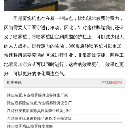
但是雾炮机也存在着一些缺点，比如说比较费时费力，
因为需要人工看守进行移动。因此，针对这种弊端我们还研
发了喷雾桩，将喷雾桩固定到周围的护栏上，可以减少很大
的人力成本。进行定向的喷洒，
360
度旋转喷雾桩可以更加
快速将所需要喷洒的区域进行作业，非常高效便捷。两种工
地
喷雾加湿
方式可以同时进行，这样的效率更佳，效果也更
好，可以更好的净化周边空气。
相关资讯
17753269970
降尘装置,专业喷雾除臭设备降尘厂家
降尘喷雾除尘装置,专业喷雾除臭设备厂...
路灯杆安装喷雾除臭设备降尘设备,抑尘...
自动喷雾除臭设备降尘设备,专业喷雾除...
降尘喷雾系统,喷雾降尘攻略