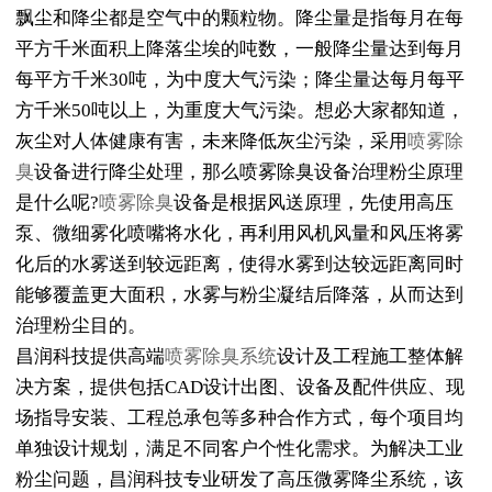
飘尘和降尘都是空气中的颗粒物。降尘量是指每月在每
平方千米面积上降落尘埃的吨数，一般降尘量达到每月
每平方千米30吨，为中度大气污染；降尘量达每月每平
方千米50吨以上，为重度大气污染。想必大家都知道，
灰尘对人体健康有害，未来降低灰尘污染，采用
喷雾除
臭
设备进行降尘处理，那么喷雾除臭设备治理粉尘原理
是什么呢?
喷雾除臭
设备是根据风送原理，先使用高压
泵、微细雾化喷嘴将水化，再利用风机风量和风压将雾
化后的水雾送到较远距离，使得水雾到达较远距离同时
能够覆盖更大面积，水雾与粉尘凝结后降落，从而达到
治理粉尘目的。
昌润科技提供高端
喷雾除臭系统
设计及工程施工整体解
决方案，提供包括CAD设计出图、设备及配件供应、现
场指导安装、工程总承包等多种合作方式，每个项目均
单独设计规划，满足不同客户个性化需求。为解决工业
粉尘问题，昌润科技专业研发了高压微雾降尘系统，该