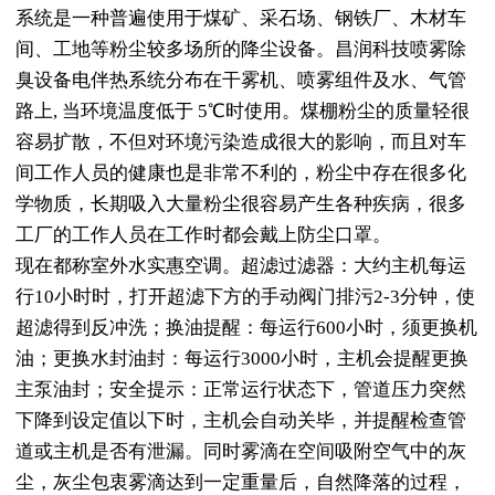
系统是一种普遍使用于煤矿、采石场、钢铁厂、木材车
间、工地等粉尘较多场所的降尘设备。昌润科技喷雾除
臭设备电伴热系统分布在干雾机、喷雾组件及水、气管
路上, 当环境温度低于 5℃时使用。煤棚粉尘的质量轻很
容易扩散，不但对环境污染造成很大的影响，而且对车
间工作人员的健康也是非常不利的，粉尘中存在很多化
学物质，长期吸入大量粉尘很容易产生各种疾病，很多
工厂的工作人员在工作时都会戴上防尘口罩。
现在都称室外水实惠空调。超滤过滤器：大约主机每运
行10小时时，打开超滤下方的手动阀门排污2-3分钟，使
超滤得到反冲洗；换油提醒：每运行600小时，须更换机
油；更换水封油封：每运行3000小时，主机会提醒更换
主泵油封；安全提示：正常运行状态下，管道压力突然
下降到设定值以下时，主机会自动关毕，并提醒检查管
道或主机是否有泄漏。同时雾滴在空间吸附空气中的灰
尘，灰尘包衷雾滴达到一定重量后，自然降落的过程，