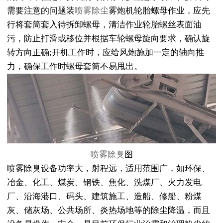
需要注意的问题装
喷雾除尘
雾炮机轮胎螺母作业，应先
行将套筒套入待拆卸螺母，清洁作业轮胎螺丝表面油
污，防止打滑或移位并根据车轮螺母旋向要求，确认旋
转方向正确;开机工作时，应给风炮施加一定的轴向推
力，确保工作时螺母套筒不易甩出。
喷雾除臭
图
喷雾除臭设备功率大，射程远，适用范围广，如环保、
冶金、化工、煤炭、钢铁、焦化、洗煤厂、火力发电
厂、沿海港口、码头、建筑施工、造船、修船、粉煤
灰、储灰场、公共场所、炎热场地等的除尘降温，而且