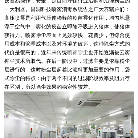
设备易操作，安全，是目前环保行业治霾和治理粉尘的
一大利器。昌润科技喷雾消毒系统告之广大养猪户们：
高压喷雾是利用气压使稀释的疫苗雾化作用，均匀地悬
浮于空气中，雾化的疫苗立即随呼吸进入猪体，使猪体
获得力。喷雾除尘表面上见效较快、花费少，但综合使
用成本和管理成本以及对环境的破坏，这种除尘方式的
代价是很高的，近年来传统
喷雾除尘
也开始逐渐被云雾
抑尘技术所取代。在后一阶段中，过滤主要是依靠粉尘
层进行的，这时粉尘层起着比滤料更加重要的作用，袋
式除尘的特点：由于两个不同的过滤阶段效率及阻力存
在区别，所以除尘效果的稳定性较差。