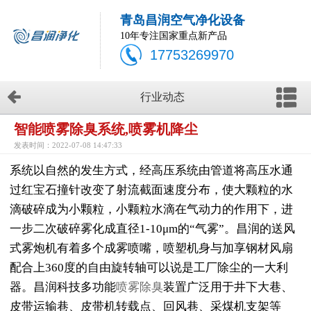
青岛昌润空气净化设备
10年专注国家重点新产品
17753269970
行业动态
智能喷雾除臭系统,喷雾机降尘
发表时间：2022-07-08 14:47:33
系统以自然的发生方式，经高压系统由管道将高压水通
过红宝石撞针改变了射流截面速度分布，使大颗粒的水
滴破碎成为小颗粒，小颗粒水滴在气动力的作用下，进
一步二次破碎雾化成直径1-10μm的“气雾”。昌润的送风
式雾炮机有着多个成雾喷嘴，喷塑机身与加享钢材风扇
配合上360度的自由旋转轴可以说是工厂除尘的一大利
器。昌润科技多功能
喷雾除臭
装置广泛用于井下大巷、
皮带运输巷、皮带机转载点、回风巷、采煤机支架等