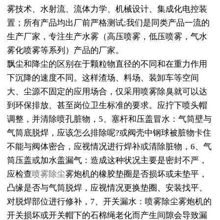
雾技术、水射流、流体力学、机械设计、集成化电控装
置；所有产品均出厂前严格测试;我们是同类产品一流的
生产厂家，专注生产水雾（高压喷雾，低压喷雾，气水
雾化喷雾等系列）产品的厂家。
飘尘和降尘的区别在于颗粒物直径的不同和在重力作用
下沉降的速度不同。这样渣场、料场、装卸车等空间
大、尘源不固定的应用场合，仅采用喷雾除臭就可以达
到环保排放、甚至岗位卫生标准的要求。应拧下喷头帽
调整，并清除喷孔脏物，5、塞杆和压盖冒水：气筒壁与
气筒底脱焊，应该怎么排除呢?或阀壳中钢球被脏物卡住
不能与阀体密合，应视情况进行焊补或清除脏物，6、气
筒压盖或加水盖漏气：造成这种状况主要是密封不严，
应检查
喷雾除尘
雾炮机的橡胶垫圈是否损坏或未垫平，
凸缘是否与气筒脱焊，应视情况更换垫圈、安装找平、
对脱焊部位进行修补，7、开关漏水：喷雾除尘雾炮机的
开关损坏或开关帽下的石棉绳老化而产生间隙会导致漏