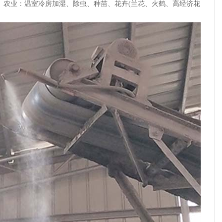
。农业：温室冷房加湿、除虫、种苗、花卉(兰花、火鹤、高经济花