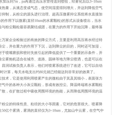
加压到7m，pa再通过高压水管传送到喷咀，经雾化后以3~10um
收热量，从液态变成气态，使空间湿度得到增大，并达到降低空气
行抑制，从粉尘的源头进行治理。超高压微雾抑尘系统将水直接加
超高压力的作用下以微雾(直径10um的水雾颗粒)的形式从设备喷出，当水
粒与粉尘颗粒最容易聚结成团，在重力的作用下开始沉降，最终落
上万家企业检验过的有效的降尘方式，主要是利用高压将水经过特
粉尘，并在重力的作用下下沉，达到降尘的目的，同时还可加湿，
对于喷嘴磨损和密封失效引起的降低提供了一个重要的示条件，并
除尘雾炮机适合在城市、道路、园林等地方降尘喷洒，也是可以在
。昌润试验负责人表示，他们对喷雾系统进行了改进，它可以自动
小时计算，每天水电支出约80元就已经能达到非常好的效果了。
尘技术，它是使用利用喷雾产生的微粒由于其及其细小，表面张力
空气中的各种大小灰尘颗粒，形成有效控尘。降温终端将水雾颗粒
扩散，在扩散过程中吸收周围环境的热能，从而降低周围环境的温
于粉尘的特殊性质、粒径的大小等因素，它对的危害很大。喷雾降
50亿个雾滴，雾滴的直径仅为3~10um，尤如山中云雾，在空气中