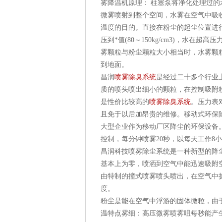
雾降温机原理： 柱塞泵将净化处理过的水
微雾喷射到整个空间，水雾在空气中吸
温度的目的。直接在粉尘的起尘位置进
压到*值(80～150kg/cm3)，水在
雾颗粒与粉尘颗粒大小相当时，水雾颗
到地面。
昌润
喷雾除臭系统
是经过二十多个行业
质的喷头喷出细小的颗粒，在控制吸附
是性价比较高的
喷雾除臭系统
。压力表
且免于以后加昂贵的维修。移动式环保
大型企业作为移动厂区降尘的环保设备
控制，每分钟喷雾20秒，以每天工作8
昌润科技喷雾除尘系统是一种新型的降
基本上为零，喷洒到空气中能迅速吸附
由特制的撞式喷雾喷头喷出，在空气中
度。
粉尘是能在空气中浮游的固体微粒，由
温特点雾细：高压微雾喷雾咀每秒能产生