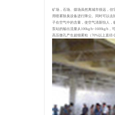
矿场，石场、煤场虽然离城市很远，但
用喷雾除臭设备进行降尘。同时可以去
子在空气中的含量，使空气清新怡人，
泵站的输出流量从100kg/h~1600k
高压微孔产生超细雾粒（70%以上直径