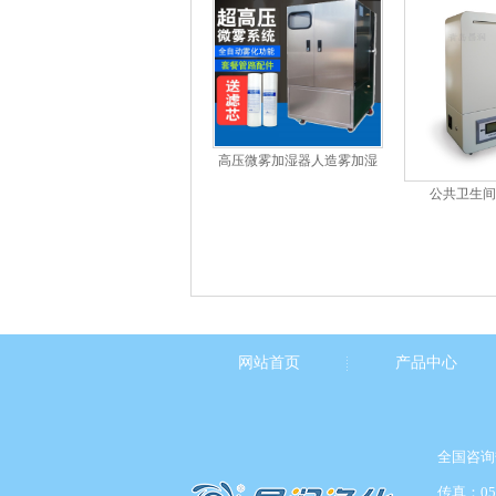
高压微雾加湿器人造雾加湿
机景观喷雾降...
公共卫生间
网站首页
产品中心
全国咨询热
传真：053