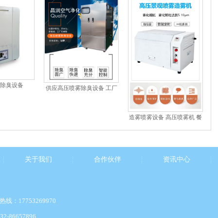
除臭设备
供应高压喷雾除臭设备 工厂
车间除味支...
造雾喷雾设备 高压喷雾机 餐
厅降温 ...
关于我们
合作伙伴
资讯中心
线：17753269970
2-86657896