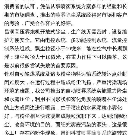
消费者的认可，凭借从事喷雾系统方案多年的经验和长
期的市场调查，推出的
喷雾除尘
系统经得起市场和客户
的考验，广受合作客户的好评。
昌润高压雾炮机开放式除尘，生产线无需密封，设备维
护方便安全。它由电控系统、多功能控制系统、流量控
制系统组成。飘尘粒径小于10微米，能在空气中长期飘
浮；降尘粒径大于10微米，在重力作用下可以降落。这
是以前很多尝试失败的首要原因。
针对自动输煤系统及诸多粉尘物料运输系统转运点处封
闭难度大，在运行过程中造成粉尘飞扬，严重污染现场
环境的难题，我公司推出的自动喷雾系统实施重力降尘
和水露压尘，利用不同形状和雾化角度的喷嘴在尘源处
的上方或周边进行喷露，由于喷出的水雾颗粒小雾化
好，与粉尘相互快速凝聚成颗粒沉积下来，达到消除粉
尘、改善环境的目的。而细究雾霾污染的源头，这是很
多工厂存在的粉尘现象。昌润科技
喷雾除臭系统
旋转式