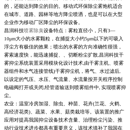
的，还能达到降尘的目的。移动式环保除尘雾炮机适合
在城市、道路、园林等地方降尘喷洒，也是可以在大型
企业作为移动厂区降尘的环保设备。
昌润科技
喷雾除臭
设备特点：雾粒直径小，只有3—
10μm大小的水雾颗粒，在捕捉大小约5μm以下的可吸入
浮尘方有极佳的效果；喷出的水雾的方向准确性很强，
雾索速度快，能迅速捕捉、、切断粉尘扩散,昌润科技干
雾抑尘系统装置采用模块化设计技术,由干雾主机、喷雾
器组件和水气连接管线)干雾抑尘机，将气、水过滤后,
以设定的气压、水压、气流量、水流量按开关程序控制
电磁阀打开或关闭,经管道输送到喷雾组件中, 实现喷雾抑
尘。
农业：温室冷房加湿、除虫、种苗、花卉(兰花、火鹤、
高经济花类)、蔬菜、水果、菇类栽培等。该装置的推广
应用对提高我国抑尘设备技术含量、治理粉尘污染、推
动行业技术进步都具有重要意义，该技术填补了我国在