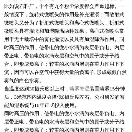
比如说石料厂，十个有九个粉尘浓度都会严重超标。一
般情况下，旋转式微喷头的作用是补充灌溉；而散射式
微喷头又分为了折射式微喷头和离心式微喷头，折射式
微喷头具有灌溉和加湿降温两种效果，离心式微喷头常
用于无土栽培中的雾化灌溉以及具有加湿降温作用。同
时高压的作用，使带电的微小水滴为表层带负电、内层
带正电，带负电的水滴表层和空气中的原子或分子结
合，即形成负离子；较重的水滴内层则在重力作用下下
沉，因而可以在空气中获得大量的负离子, 形成颇似自然
雾气的白色水雾。
当温度达到30摄氏度以上时，
喷雾降温
装置喷雾15分钟
后，3米范围内温度会降低6摄氏度左右。公司研发的智
能加湿系统与16年正式投入使用。
同时高压的作用，使带电的微小水滴为表层带负电、内
层带正电，带负电的水滴表层和空气中的原子或分子结
合，即形成负离子；较重的水滴内层则在重力作用下下