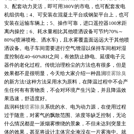
3、配套动力灵活，即可用380V的市电，也可配套发电
机组供电；4、可安装在混凝土平台或钢架平台上，也可
安装在运输车辆上；5、操作可靠，进口遥控器100米距
离内操控；6、耗水量相比其他喷洒设备可节约70%～
80%(喷淋喷枪、洒水车)，且水雾覆盖面远远大于其他喷
洒设备。电子车间需要进行空气增湿以保持车间相对湿
度控制在40~60%RH之间，有效防止静电、延缓电子元
器件的老化过程。传统治理粉尘的方法也有很多，但是
效果都不是很明显，今天给大家介绍一种昌润
喷雾除臭
的新方法!这种方法采用水为原料，在降温过程中不会产
生任何有有害物质，不会对环境产生污染，并且降温效
果迅速，舒适度好。
昌润科技
喷雾除臭
系统的水、电为动力源，在使用过程
过于随意，对雾气的飘散范围、浓度等缺乏控制，无论
什么情况都是一派烟雾缭绕的景象，不但未达到突显主
体的效果，甚至将设计主体完全淹没在一片雾海中。就