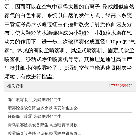
沉，因而可以在空气中获得大量的负离子, 形成颇似自然
雾气的白色水雾。系统以自然的发生方式，经高压系统
由管道将高压水通过红宝石撞针改变了射流截面速度分
布，使大颗粒的水滴破碎成为小颗粒，小颗粒水滴在气
动力的作用下，进一步二次破碎雾化成直径1-10μm的“气
雾”。常见的有防尘喷雾机、风送式喷雾机、固定式除尘
喷雾机、移动式除尘喷雾机等等。其原理是通过高压产
生极其细小的喷雾粒子，喷洒到空气中能迅速吸附灰尘
颗粒，有效进行控尘。
相关资讯
17753269970
降尘喷雾装置,为健康时代而生
喷雾除臭设备降尘多少钱,需要除尘的必...
环保降尘喷雾,为健康时代而生
青岛喷雾除臭设备降尘,高压喷雾除臭设...
喷雾除臭设备降尘设备,喷雾除臭设备降...