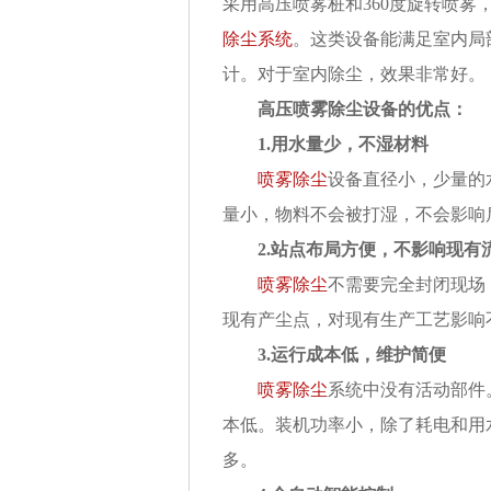
采用高压喷雾桩和
360
度旋转喷雾
除
尘系统
。这类设备能满足室内局
计。对于室内
除
尘，效果非常好。
高压喷雾
除
尘设备的优点：
1.
用水量少，不湿材料
喷雾除尘
设备直径小，少量的
量小，物料不会被打湿，不会影响
2.
站点布局方便，不影响现有
喷雾除尘
不需要完全封闭现场
现有产尘点，对现有生产工艺影响
3.
运行成本低，维护简便
喷雾除尘
系统中没有活动部件
本低。装机功率小，除了耗电和用
多。