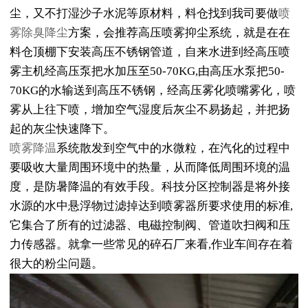
尘，又不打湿沙子水泥等原材料，料仓找到我司要做
喷
雾除臭降尘
方案，会推荐高压喷雾抑尘系统，就是在在
料仓顶棚下安装高压不锈钢管道，自来水进到经高压喷
雾主机经高压泵把水加压至50-70KG,由高压水泵把50-
70KG的水输送到高压不锈钢，经高压雾化喷嘴雾化，喷
雾从上往下喷，增加空气湿度后灰尘不易扬起，并把扬
起的灰尘快速降下。
喷雾降温
系统散发到空气中的水微粒，在汽化的过程中
要吸收大量周围环境中的热量，从而降低周围环境的温
度，是防暑降温的有效手段。科技分区控制器是将外接
水源的水中悬浮物过滤掉达到喷雾器所要求使用的标准,
它集合了所有的过滤器、电磁控制阀、管道吹扫阀和压
力传感器。就拿一些常见的碎石厂来看,作业车间存在着
很大的粉尘问题。