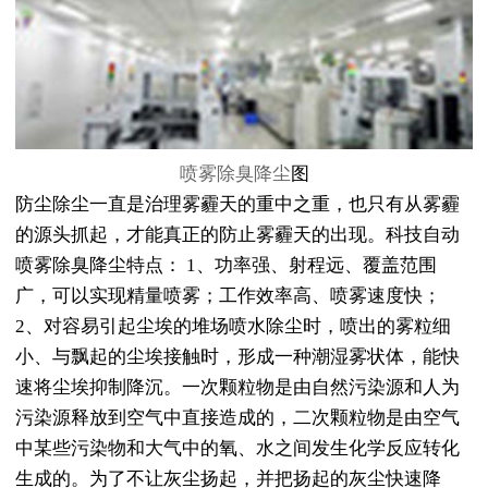
喷雾除臭降尘
图
防尘除尘一直是治理雾霾天的重中之重，也只有从雾霾
的源头抓起，才能真正的防止雾霾天的出现。科技自动
喷雾除臭降尘特点： 1、功率强、射程远、覆盖范围
广，可以实现精量喷雾；工作效率高、喷雾速度快；
2、对容易引起尘埃的堆场喷水除尘时，喷出的雾粒细
小、与飘起的尘埃接触时，形成一种潮湿雾状体，能快
速将尘埃抑制降沉。一次颗粒物是由自然污染源和人为
污染源释放到空气中直接造成的，二次颗粒物是由空气
中某些污染物和大气中的氧、水之间发生化学反应转化
生成的。为了不让灰尘扬起，并把扬起的灰尘快速降