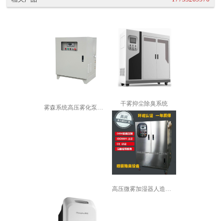
干雾抑尘除臭系统
雾森系统高压雾化泵厂房降温加湿园林景...
高压微雾加湿器人造雾加湿机景观喷雾降...