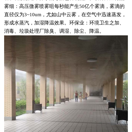
雾细：高压微雾喷雾咀每秒能产生50亿个雾滴，雾滴的
直径仅为3~10um，尤如山中云雾，在空气中迅速蒸发，
形成水蒸汽，加湿降温效果。环保业：环境卫生之加、
消毒、垃圾处理厂除臭、调湿、除尘、降温。