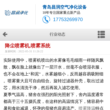
青岛昌润空气净化设备
10年专注国家重点新产品
17753269970
行业动态
降尘喷雾机,喷雾系统
发表时间：2022-05-31 11:26:22
实际使用中，喷雾机喷出的水雾像毛毛细雨一样随风飘
散，飘在脸上就像出了一层汗水，丝毫不会喷湿衣服，
也不会在地上“和泥”，水雾越细小，反而越容易吸附细
。喷雾量大且可自由组合。旋转过滤器外壳，取出过滤
芯，用水清洗干净，然后再装入滤芯使用。
夏季气温高，猪舍在强烈的阳光照射下，舍内温度通常
都高于三十五摄氏度，在这样的高温情况下，猪容易中
暑和食欲减退，怀孕的母猪也容易流产。
喷雾降温
特点