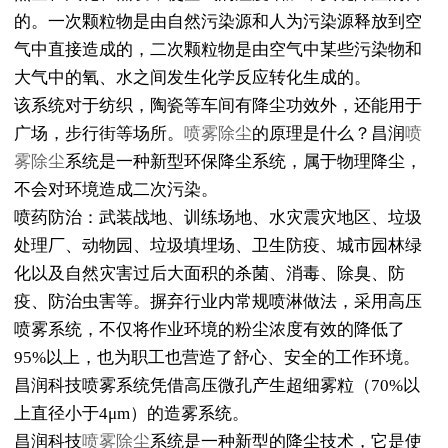
的。一次颗粒物是由自然污染源和人为污染源释放到空
气中直接造成的，二次颗粒物是由空气中某些污染物和
大气中的氧、水之间发生化学反应转化生成的。
该系统对于纺织，陶瓷等车间有降尘功效外，还能用于
广场，步行街等场所。
喷雾除尘
的原理是什么？昌润
喷
雾除尘
系统是一种新型环保降尘系统，属于物理降尘，
不会对环境造成二次污染。
喷药防治：武装战地、训练场地、水灾震灾地区、垃圾
处理厂、动物园、垃圾填埋场、卫生防疫、城市园林绿
化以及自然灾害过后大面积的杀菌、消毒、除臭、防
疫、防治虫害等。摒弃行业内常规喷淋做法，采用高压
喷雾系统，不仅将作业环境的粉尘浓度有效的降低了
95%以上，也为职工也营造了舒心、安全的工作环境。
昌润科技喷雾系统凭借高压微孔产生超细雾粒（70%以
上直径小于4μm）的造雾系统。
昌润科技
喷雾除尘
系统是一种新型的降尘技术，它是使