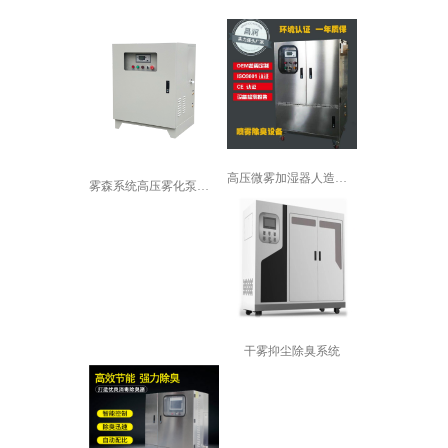
高压微雾加湿器人造雾加湿机景观喷雾降...
雾森系统高压雾化泵厂房降温加湿园林景...
干雾抑尘除臭系统