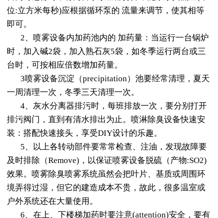
位:立方米每秒)应根据循环泵的 流量来调节，使其相等
即可。
2、喷雾设备内加药池内的 加药量：当运行一台锅炉
时，加入碱2袋，加入熟石灰5袋，如冬季运行两台或三
台时，可按相应倍数增加药量。
3喷雾设备沉淀（precipitation）池要经常清理，夏天
一周清理一次，冬季三天清理一次。
4、灰水分离器排污时，每班排放一次，要分别打开
排污阀门，直到有清水排出为止。喷淋除臭设备快速安
装：搭配快速接头，享受DIY设计的乐趣。
5、以上各转动部件要常常检查、注油，发现故障要
及时排除（Remove)，以保证喷雾设备脱硫（产物:SO2)
效果。喷雾除臭喷雾系统虽然会把叶片、基质或周围环
境弄得过湿，但它的建造成本不贵，故此，很多温室或
户外系统还在大量使用。
6、在上、下楼梯加药时要注意(attention)安全，要有