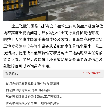
尘土飞散问题是与所有会产生粉尘的相关生产经营单位
均应高度重视的问题，只有减少尘士飞散量保护周边环境，
呵护工人健康才能放手来创造经济效益。青岛昌润科技建筑
工地
喷雾除臭设备降尘
设备从节能角度兼具耗水量小，无二
次污染，使用成本低等特性可谓是各大工地实现降尘任务的
首要之选。了解更多建筑工地喷雾除臭设备降尘系统信息及
获取报价可以咨询昌润客服。
相关资讯
17753269970
矿用自动喷雾除臭设备降尘装置,喷雾除...
自动降尘喷雾装置,选昌润不后悔
智能喷雾除臭设备降尘系统,工厂喷雾除...
青岛喷雾除臭设备降尘,工地喷雾除臭设...