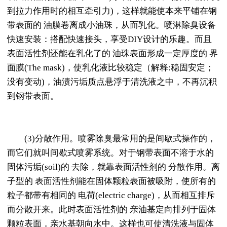
到拉力作用时的相互牵引力)，这样就能使本来平铺在钢
带表面的 油膜卷离成小油珠，从而乳化。喷淋除臭设备
快速安装：搭配快速接头，享受DIY设计的乐趣。而且
表面活性剂还能在乳化了的 油珠表面形成一定厚度的 界
面膜(The mask)，使乳化液比较稳定（解释:稳固安定；
没有变动)，油渍污垢质点悬浮于清洗液之中，不再沉积
到钢带表面。
(3)分散作用。喷雾除臭最常用的是间歇式操作的，
而它们就叫间歇式喷雾系统。对于钢带表面不溶于水的
固体污垢(soil)的 去除，就靠表面活性剂的 分散作用。离
子型的 表面活性剂能在固体颗粒表面被吸附，使所有的
粒子都带有相同的 电荷(electric charge)，从而相互排斥
而分散开来。此时表面活性剂的 亲油基定向排列于固体
颗粒表面，亲水基朝向水中。这样也可使清洗液与固体