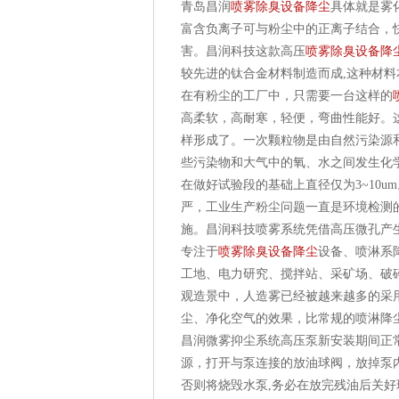
青岛昌润
喷雾除臭设备降尘
具体就是雾
富含负离子可与粉尘中的正离子结合，
害。昌润科技这款高压
喷雾除臭设备降
较先进的钛合金材料制造而成,这种材
在有粉尘的工厂中，只需要一台这样的
高柔软，高耐寒，轻便，弯曲性能好。
样形成了。一次颗粒物是由自然污染源
些污染物和大气中的氧、水之间发生化
在做好试验段的基础上直径仅为3~10
严，工业生产粉尘问题一直是环境检测
施。昌润科技喷雾系统凭借高压微孔产生
专注于
喷雾除臭设备降尘
设备、喷淋系
工地、电力研究、搅拌站、采矿场、破
观造景中，人造雾已经被越来越多的采
尘、净化空气的效果，比常规的喷淋降
昌润微雾抑尘系统高压泵新安装期间正
源，打开与泵连接的放油球阀，放掉泵
否则将烧毁水泵,务必在放完残油后关好球阀