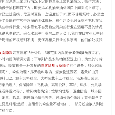
雾抑尘系统正常运行情况下定期检查高压泵机油情况，操作方法：
油低于油标凹口下方，即要添加机油至油标凹口中间圆点上即可，
封已过过磨损，需及时更换，当温度低于0℃而不使用泵时，必须放
粉尘是能在空气中浮游的固体微粒。粉尘污染无时无刻不充斥在我
某些特殊行业，许多看似不会受粉尘污染的行业在湿度不足的情况
说是从事建筑、采石水泥等行业的工作人员了,我们在日常生活中经
于周遭的环境感到不满，更何况相关行业的从事者，他们的处境我
设备降温
装置喷雾15分钟后，3米范围内温度会降低6摄氏度左右。
4小时内提供喷雾方案；下单到产品安能物流配送上门，为您的订货
9%。喷雾机是一种常见的
喷雾除臭设备降尘
抑尘设备，那么它除
面呢?1、粉尘治理：露天物料堆场、煤炭物流园区、露天矿山开
卸料口;2、卸车卸料粉尘、大型装载车工作粉尘、沿海港口装运、
污染治理;3、保湿降温：飞机场、高速公路、车站、码头、公共场
保湿降温消毒;4、喷药病害防治：垃圾填埋场、卫生防疫、城市园
、消毒、除臭、防疫防治病虫害等。过滤分两个阶段：首先是含尘
主要是纤维;然后，当阻留的粉尘量不断增加，一部分粉尘嵌入到滤
层粉尘层。