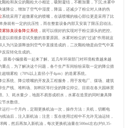
化颗粒和灰尘的颗粒大小相近，吸附凝结，不断加重，下沉;水雾中
快速降尘，增加了空气中湿度，降温，还减少了粉尘对人体的伤
尘
系统采用了超微雾化的喷嘴，在该喷嘴的核心部位更是采用了比
料本身就有一定的抗压性，而在整套设备内部又安装了限压启动法。
喷雾除臭设备降尘系统
，就可以很好的实现对于粉尘源头的把控。
这是以前很多尝试失败的首要原因。水雾对粉尘的“过滤”作用就这
和人为污染源释放到空气中直接造成的，二次颗粒物是由空气中某
学反应转化生成的。
um。跟着小编接着一起来了解。近几年环保部门对环境检查越来越
的重点，为了解决这个问题，各个生产车间纷纷采取一定的降尘措
超细雾粒（70%以上直径小于4μm）的造雾系统。
降尘系统、降尘喷嘴的开发及工程服务，用于发电厂、煤场、建筑
碎生产线、堆料场、卸料区等行业的降尘抑尘。目前在各大园林景
用。3、耗水量少，地面不易形成积水，水雾在造景的同时兼具降
尘节水数倍。
常运行一个月内，定期更换机油一次，操作方法：关机，切断电
内残油后，注入新机油；注意：泵在使用过程中不允许无油运转，
，然后再加入新机油，每次更换机油量在500ml左右(约0,35-