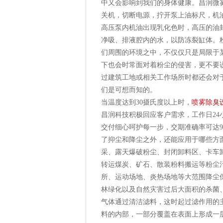
中又会影响到我们的身体健康。昌润微
关机，切断电源，拧开泵上油标尺，机
高压泵内机油出现乳化色时，高压的油
净吸、排液腔内的水，以防冻裂缸体。
们周围的环境之中，不仅仅只是局限于
下也会时常面对着粉尘的侵害，更不要
过建筑工地或相关工作场所时都还会对
们是可想而知的。
当温度达到30摄氏度以上时，
喷雾除臭
昌润科技积极回应客户需求，工作日2
交付细心呵护每一步，交期准确率可达9
了抑尘和降尘之外，还能应用于哪些方
采、露天爆破粉尘、封闭卸料区、卡车
转运煤炭、矿石、散装粉料搬运等粉尘
所、运动场地、炎热场地等大范围降尘
林绿化以及自然灾害过后大面积的杀菌
气体通过清洁滤料，这时起过滤作用的
料的内部，一部分覆盖在表面上形成一