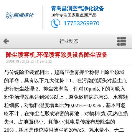
青岛昌润空气净化设备
10年专注国家重点新产品
17753269970
行业动态
降尘喷雾机,环保喷雾除臭设备降尘设备
发表时间：2022-12-15 14:42:22
与传统除尘装置相比，超高压微雾抑尘称得上除尘领域
的革命，具有以下九大优势：1、在污染的源头对起尘点
进行粉尘处理;2、抑尘效率高，针对10μm以下的可吸入
粉尘治理效果达到96%以上，避免矽肺病危害;3、水雾颗
粒细腻，对物料湿度增重比为0,02%～0,05%，基本可忽
略不计，在抑尘点形成浓密的雾池，对物料(煤)无热值损
失;4、占地面积小、耗能小(耗电是传统布袋除尘的
20%，耗水是传统喷淋除尘的20%);5、耗水量小、无二