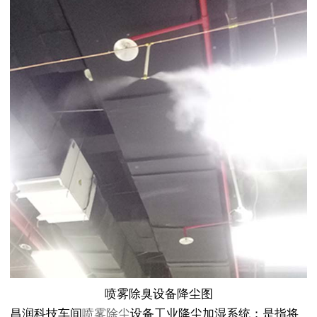
喷雾除臭设备降尘图
昌润科技车间
喷雾除尘
设备工业降尘加湿系统：是指将