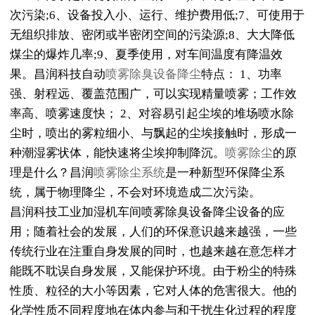
次污染;6、设备投入小、运行、维护费用低;7、可使用于
无组织排放、密闭或半密闭空间的污染源;8、大大降低
煤尘的爆炸几率;9、夏季使用，对车间温度有降温效
果。昌润科技自动
喷雾除臭设备降尘
特点： 1、功率
强、射程远、覆盖范围广，可以实现精量喷雾；工作效
率高、喷雾速度快； 2、对容易引起尘埃的堆场喷水除
尘时，喷出的雾粒细小、与飘起的尘埃接触时，形成一
种潮湿雾状体，能快速将尘埃抑制降沉。
喷雾除尘
的原
理是什么？昌润
喷雾除尘系统
是一种新型环保降尘系
统，属于物理降尘，不会对环境造成二次污染。
昌润科技工业加湿机车间喷雾除臭设备降尘设备的应
用；随着社会的发展，人们的环保意识越来越强，一些
传统行业在注重自身发展的同时，也越来越在意怎样才
能既不耽误自身发展，又能保护环境。由于粉尘的特殊
性质、粒径的大小等因素，它对人体的危害很大。他的
化学性质不同程度地在体内参与和干扰生化过程的程度