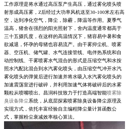
工作原理是将水通过高压泵产生高压，通过雾化喷头喷
射形成高压雾，Z后经过大功率风机送至30-100米左右高
空，达到净化空气，降尘，除霾，降温等作用。夏季气
温高，猪舍在强烈的阳光照射下，舍内温度通常都高于
三十五摄氏度，在这样的高温情况下，猪容易中暑和食
欲减退，怀孕的母猪也容易流产。由干雾抑尘机、喷雾
器、空压机、储气罐、水气连接管线、电伴热系统和自
动控制线、干雾喷雾水气混合的形式是压缩空气和水按
照水汽配比混合到水汽雾化喷头，由压缩空气冲开水汽
雾化喷头的弹簧后进行加速并将水吸入水汽雾化喷头的
加速震荡室进行破碎，并利用加速气体将破碎后的水雾
颗粒从喷嘴喷出。昌润科技致力于打造高端智能
喷雾除
臭设备降尘
系统，从底层探索喷雾除臭设备降尘原理及
实现方式，依托丰富经验自主编程降尘量计算函数公
式，掌握粉尘衰减效率核心算法。