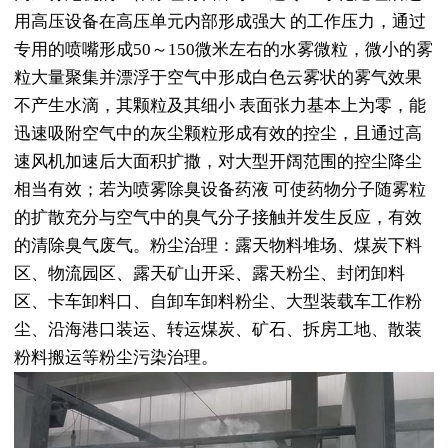
用高压设备在高压单元内部形成强大 的工作压力，通过
专用的喷嘴形成50～150微米左右的水雾微粒，微小的雾
粒大量聚集并漂浮于空气中形成白色云雾状的雾气效果
不产生水滴，其颗粒及其细小 表面张力基本上为零，能
迅速吸附空气中的灰尘颗粒形成有效的控尘，且通过高
速风机加速后大面积扩撒，对大型开阔范围的控尘降尘
相当有效；若为喷雾除臭设备药液 可使药物分子随雾粒
的扩散充分与空气中的臭气分子接触并发生反应，有效
的清除臭气废气。粉尘治理：露天物料堆场、煤炭下料
区、物流园区、露天矿山开采、露天粉尘、封闭卸料
区、卡车卸料口、自卸车卸料粉尘、大型装载车工作粉
尘、沿海港口装运、转运煤炭、矿石、拆房工地、散装
粉料搬运等粉尘污染治理。