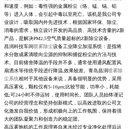
和速度，例如：毒性强的金属粉尘（络、锰、镉、铅
等）进入人体，会引起中毒以至死亡。该机是我公司专
业设计，吸取国内外先进技术，根据国家环保、除尘、
消毒的需求，独立设计开发的高品质、高技术含量的Z新
产品，是解决PM2,5空气质量超标的Z新除尘设备。
昌润科技车间
喷雾除尘
设备工业降尘加湿系统：是指将
水分散成雾滴喷向尘源的抑制和捕捉粉尘的方法与技
术。目前猪舍降温的手段并不多，通常使用通风配置风
扇洒水等传统手段进行降温,效果较差。青岛昌润
喷雾除
尘系统
相对于其他设备来说，具备很明显的优势，采用
高压雾化，颗粒仅有5-10μm;比较节能，功率小，耗能
低;可24小时不停运转，使用时间长。团队人员始终谨记
公司的经营理念和坚持创新模式，以高效进取的公司文
化激发自我价值，形成积极向上的工作氛围，保持着强
大的团队凝聚力和创造力的稳定团。
高压雾炮机的工作原理将自来水经过专业净化处理后运