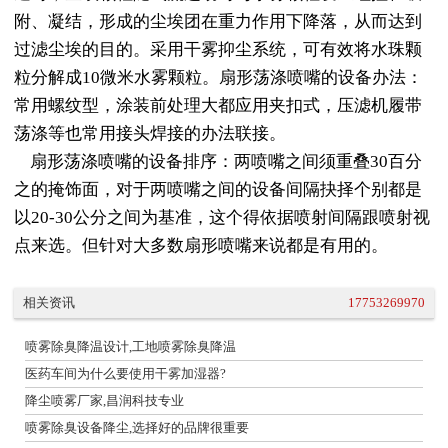
附、凝结，形成的尘埃团在重力作用下降落，从而达到
过滤尘埃的目的。采用干雾抑尘系统，可有效将水珠颗
粒分解成10微米水雾颗粒。扇形荡涤喷嘴的设备办法：
常用螺纹型，涂装前处理大都应用夹扣式，压滤机履带
荡涤等也常用接头焊接的办法联接。
扇形荡涤喷嘴的设备排序：两喷嘴之间须重叠30百分
之的掩饰面，对于两喷嘴之间的设备间隔抉择个别都是
以20-30公分之间为基准，这个得依据喷射间隔跟喷射视
点来选。但针对大多数扇形喷嘴来说都是有用的。
相关资讯
17753269970
喷雾除臭降温设计,工地喷雾除臭降温
医药车间为什么要使用干雾加湿器?
降尘喷雾厂家,昌润科技专业
喷雾除臭设备降尘,选择好的品牌很重要