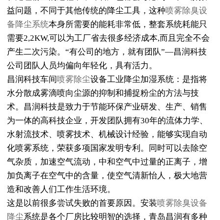
益问题，不同于其他传统的降尘工具，这种
喷雾除臭设
备降尘系统
本身所需要的能耗非常低，整套系统耗能只
需要2,2KW,可以为工厂省去很多经济成本,而且完全不会
产生二次污染。“有公司的地方，就有团队”—昌润科技
公司团队人员均偏向年轻化，具有活力。
昌润科技车间
喷雾除尘
设备工业降尘加湿系统：是指将
水分散成雾滴喷向尘源的抑制和捕捉粉尘的方法与技
术。昌润科技是致力于节能环保产业研发、生产、销售
为一体的高科技企业，开发团队拥有30年的流体力学、
水射流技术、喷雾技术、机械设计经验，能够实现自动
化喷雾系统，荣获多项国家发明专利。同时可以去除空
气杂质，加速空气流动，中和空气中过量的正离子，增
加负离子在空气中的含量，使空气清新怡人，极大地营
造和改善人们工作生活环境。
这是以前很多尝试失败的首要原因。安装
喷雾除臭设备
降尘
系统是各个厂房比较明智的选择，青岛昌润有多种