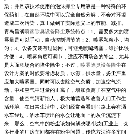
染；并且该技术使用的泡沫抑尘专用液是一种特殊的环
保药剂，在自然环境中可以完全自然分解，不会对环境
造成二次污染，真正做到了实际意义上的节能、减排。
青岛昌润
喷雾除臭设备降尘
系统特点：1、需要多大的喷
雾量是可以手动，自动控制调节的；2、喷雾颗粒小，均
匀；3、设备安装有过滤网，可避免喷嘴堵塞，维护比较
方便；4、喷雾角度可调节，适应不同场合的降尘，尤其
是大面积场合的降尘除尘；不过，
喷雾除臭设备降尘
在
设计方案的时候要考虑材质，水源，供水量，扬尘严重
应加大喷雾量。同时可以去除空气杂质，加速空气流
动，中和空气中过量的正离子，增加负离子在空气中的
含量，使空气清新怡人，极大地营造和改善人们工作生
活环境。在日常生活中，我们经常会看到马路上会有洒
水车经过，洒水车喷出的水会让地面上的灰尘沉淀下
来，那么，空气中的粉尘该如何解决呢?比如工业上，众
多行业的厂房车间都存在粉尘问题，传统方法许多车间