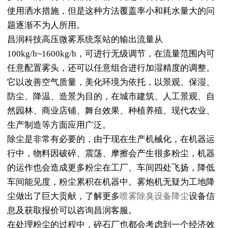
使用洒水措施，但是这种方法覆盖率小和耗水量大的问
题逐渐不为人所用。
昌润科技高压微雾系统泵站的输出流量从
100kg/h~1600kg/h，可进行无级调节，在流量范围内可
任意配置雾头，还可以任意组合进行加湿精度的调整。
它以改善空气质量，美化环境为依托，以景观、保湿、
防尘、降温、造景为目的，在城市建筑、人工景观、自
然园林、商业店铺、舞台效果、种植养殖、现代农业、
生产制造等方面应用广泛。
除尘是非常有必要的，由于现在生产机械化，在机器运
行中，物料因破碎、震荡、摩擦会产生很多粉尘，机器
的运作也会造成更多粉尘在工厂、车间四处飞扬，降低
车间能见度，粉尘累积在机器中。雾炮机无疑为工地降
尘做出了巨大贡献，了解更多
喷雾除臭设备降尘
设备信
息及获取报价可以咨询昌润客服。
在处理粉尘的过程中，碎石厂也都会考虑到一个经济效