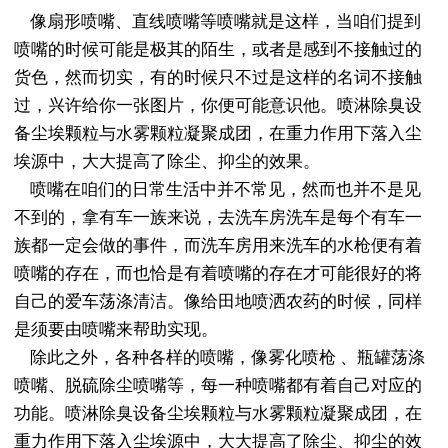
像扇形喷嘴、直线喷嘴等喷嘴就是这样，当咱们提到
喷嘴的时候可能是极其的陌生，或者是感到不接触过的
货色，然而切实，有的时候只不过是这样的名词不接触
过，兴许给你一张图片，你便可能意识他。喷淋除臭设
备尘埃颗粒与水雾颗粒凝聚成团，在重力作用下落入尘
埃源中，大大提高了除尘、抑尘的效果。
喷嘴在咱们的日常生活中并不常见，然而也并不是见
不到的，拿有车一族来说，去洗车房洗车是每个有车一
族都一定会做的事件，而洗车房用来洗车的水枪便有着
喷嘴的存在，而也恰是有着喷嘴的存在才可能很好的将
自己的爱车荡涤清洁。像给田地喷洒农药的时候，同样
是须要由喷嘴来帮助实现。
除此之外，各种各样的喷嘴，像雾化喷枪 、瓶罐荡涤
喷嘴、脱硫除尘喷嘴等，每一种喷嘴都有着自己对应的
功能。喷淋除臭设备尘埃颗粒与水雾颗粒凝聚成团，在
重力作用下落入尘埃源中，大大提高了除尘、抑尘的效