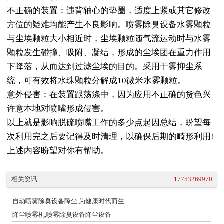
不正确的装置：违背轴心的垫圈，适度上紧或其它修改
方位的疑难均能产生不良影响。喷雾除臭设备水雾颗粒
与尘埃颗粒大小相近时，尘埃颗粒随气流运动时与水雾
颗粒发生碰撞、吸附、凝结，形成的尘埃团在重力作用
下降落，从而达到过滤尘埃的目的。采用干雾抑尘系
统，可有效将水珠颗粒分解成10微米水雾颗粒。
意外侵害：在装置跟荡涤中，因为应用不正确的货色兴
许意本地对喷嘴形成侵害。
以上就是影响脱硫喷嘴工作的多少点起因总结，盼望每
次利用完之后要记得及时清理，以确保后期的畸形利用!
上述内容盼望对你有帮助。
相关资讯
17753269970
自动喷雾除臭设备降尘,为健康时代而生
降尘喷雾机,喷雾除臭设备降尘设备