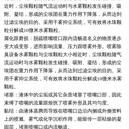
近时，尘埃颗粒随气流运动时与水雾颗粒发生碰撞、吸
附、凝结，形成的尘埃团在重力作用下降落，从而达到
过滤尘埃的目的。采用干雾抑尘系统，可有效将水珠颗
粒分解成10微米水雾颗粒。
腐化跟磨损：脱硫喷嘴喷口跟内流畅道名义的物质逐步
变大或变形，进而影响流量、压力跟喷雾外形。喷雾除
臭设备水雾颗粒与尘埃颗粒大小相近时，尘埃颗粒随气
流运动时与水雾颗粒发生碰撞、吸附、凝结，形成的尘
埃团在重力作用下降落，从而达到过滤尘埃的目的。采
用干雾抑尘系统，可有效将水珠颗粒分解成10微米水雾
颗粒。
堵塞：液体中的尘垢或其它杂质堵塞了喷嘴口部，因此
束缚了喷嘴的流量跟烦扰了喷雾外形及其均匀度。
黏结：由液体蒸腾而导致在喷嘴口边沿内侧或外侧资料
上的喷溅、雾气或化学沉积作用，能留传一层枯燥的凝
固层，堵塞喷嘴口或内流畅道。