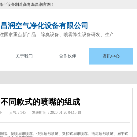
降尘设备制造商青岛昌润官网！
岛昌润空气净化设备有限公司
注国家重点新产品—除臭设备、喷雾降尘设备研发、生产
关于我们
合作伙伴
资讯中心
绍不同款式的喷嘴的组成
备
人气：145
发表时间：2020-01-20 04:15:18
喷嘴、侧喷扇形喷嘴、快拆扇形喷嘴、夹扣式扇形喷嘴、燕尾扇形喷嘴、扁平式