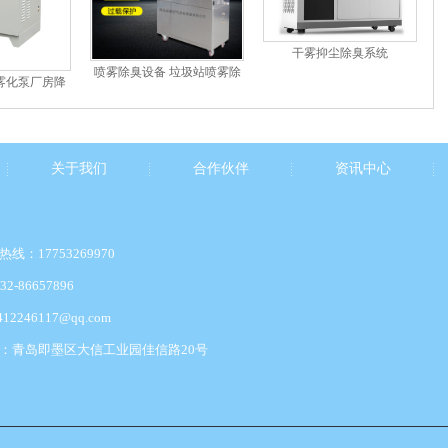
干雾抑尘除臭系统
喷雾除臭设备 垃圾站喷雾除
雾化泵厂房降
臭设备 垃...
景...
关于我们
合作伙伴
资讯中心
线：17753269970
2-86657896
412246117@qq.com
：青岛即墨区大信工业园佳信路20号