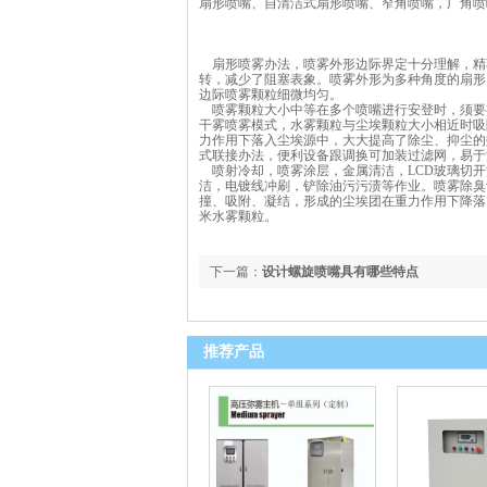
扇形喷嘴、自清洁式扇形喷嘴、窄角喷嘴，广角喷
扇形喷雾办法，喷雾外形边际界定十分理解，精
转，减少了阻塞表象。喷雾外形为多种角度的扇形
边际喷雾颗粒细微均匀。
喷雾颗粒大小中等在多个喷嘴进行安登时，须要有
干雾喷雾模式，水雾颗粒与尘埃颗粒大小相近时吸
力作用下落入尘埃源中，大大提高了除尘、抑尘的
式联接办法，便利设备跟调换可加装过滤网，易于
喷射冷却，喷雾涂层，金属清洁，LCD玻璃切开
洁，电镀线冲刷，铲除油污污渍等作业。喷雾除臭
撞、吸附、凝结，形成的尘埃团在重力作用下降落
米水雾颗粒。
下一篇：
设计螺旋喷嘴具有哪些特点
推荐产品