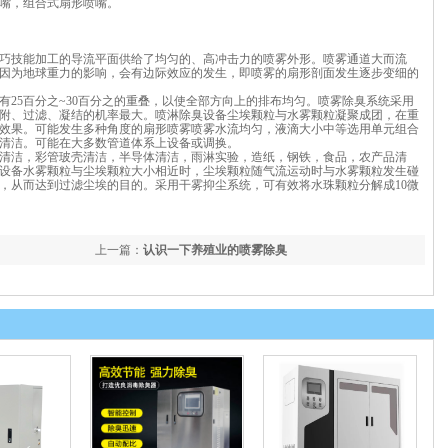
嘴，组合式扇形喷嘴。
巧技能加工的导流平面供给了均匀的、高冲击力的喷雾外形。喷雾通道大而流
因为地球重力的影响，会有边际效应的发生，即喷雾的扇形剖面发生逐步变细的
25百分之~30百分之的重叠，以使全部方向上的排布均匀。喷雾除臭系统采用
附、过滤、凝结的机率最大。喷淋除臭设备尘埃颗粒与水雾颗粒凝聚成团，在重
效果。可能发生多种角度的扇形喷雾喷雾水流均匀，液滴大小中等选用单元组合
清洁。可能在大多数管道体系上设备或调换。
清洁，彩管玻壳清洁，半导体清洁，雨淋实验，造纸，钢铁，食品，农产品清
设备水雾颗粒与尘埃颗粒大小相近时，尘埃颗粒随气流运动时与水雾颗粒发生碰
，从而达到过滤尘埃的目的。采用干雾抑尘系统，可有效将水珠颗粒分解成10微
上一篇：
认识一下养殖业的喷雾除臭