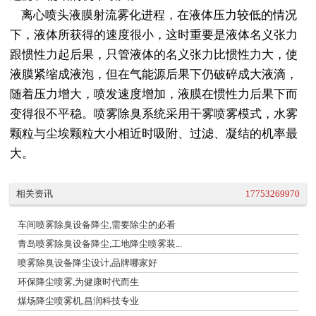
离心喷头液膜射流雾化进程，在液体压力较低的情况
下，液体所获得的速度很小，这时重要是液体名义张力
跟惯性力起后果，只管液体的名义张力比惯性力大，使
液膜紧缩成液泡，但在气能源后果下仍破碎成大液滴，
随着压力增大，喷发速度增加，液膜在惯性力后果下而
变得很不平稳。喷雾除臭系统采用干雾喷雾模式，水雾
颗粒与尘埃颗粒大小相近时吸附、过滤、凝结的机率最
大。
相关资讯
17753269970
车间喷雾除臭设备降尘,需要除尘的必看
青岛喷雾除臭设备降尘,工地降尘喷雾装...
喷雾除臭设备降尘设计,品牌哪家好
环保降尘喷雾,为健康时代而生
煤场降尘喷雾机,昌润科技专业