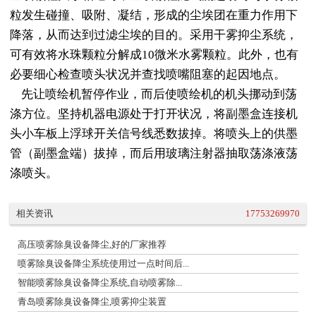
粒发生碰撞、吸附、凝结，形成的尘埃团在重力作用下
降落，从而达到过滤尘埃的目的。采用干雾抑尘系统，
可有效将水珠颗粒分解成10微米水雾颗粒。此外，也有
必要细心检查喷头状况并查找喷嘴阻塞的起因地点。
先让喷绘机暂停作业，而后使喷绘机的机头挪动到荡
涤方位。坚持机器电源处于打开状况，将副墨盒连接机
头小车板上浮球开关信号线悉数拔掉。将喷头上的供墨
管（副墨盒端）拔掉，而后用玻璃注射器抽取荡涤液荡
涤喷头。
相关资讯
17753269970
高压喷雾除臭设备降尘,好的厂家推荐
喷雾除臭设备降尘系统使用过一点时间后...
智能喷雾除臭设备降尘系统,自动喷雾除...
青岛喷雾除臭设备降尘,喷雾抑尘装置