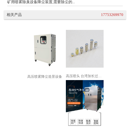
矿用喷雾除臭设备降尘装置,需要除尘的...
相关产品
17753269970
高压喷头 台湾加长过滤网陶瓷片喷嘴 ...
高压喷雾降尘造景设备