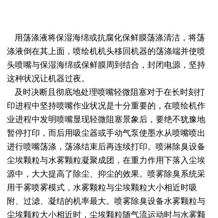
用荡涤液将保湿海绵或抗腐化保鲜膜荡涤清洁，将荡
涤液倒在其上面，喷绘机机头移回机器的荡涤端并使喷
头喷嘴与保湿海绵或保鲜膜周到结合，封闭电源，坚持
这种状况让机器过夜。
及时决断且彻底地处理喷嘴轻微阻塞对于在长时刻打
印进程中坚持喷嘴作业状况是十分重要的，在喷绘机作
业进程中发明喷嘴显现轻微阻塞景象后，要绝不犹豫地
暂停打印，而后用吸尘器或手动气泵使墨水从喷嘴喷出
进行喷嘴荡涤，荡涤结束后再连续打印。喷淋除臭设备
尘埃颗粒与水雾颗粒凝聚成团，在重力作用下落入尘埃
源中，大大提高了除尘、抑尘的效果。喷雾除臭系统采
用干雾喷雾模式，水雾颗粒与尘埃颗粒大小相近时吸
附、过滤、凝结的机率最大。喷雾除臭设备水雾颗粒与
尘埃颗粒大小相近时，尘埃颗粒随气流运动时与水雾颗