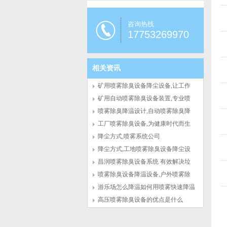
咨询热线
17753269970
相关资讯
矿用喷雾除臭设备降尘设备,让工作
环境...
矿用自动喷雾除臭设备装置,专业喷
雾除...
喷雾除臭降温设计,自动喷雾除臭降
温装...
工厂喷雾除臭设备,为健康时代而生
降尘方式,喷雾系统公司
降尘方式,工地喷雾除臭设备降尘设
备
昌润喷雾除臭设备系统 有效解决垃
圾恶...
喷雾除臭设备降温设备,户外喷雾除
臭设...
游乐场怎么降温如何用喷雾快速降温
呢
高压喷雾除臭设备的优点是什么