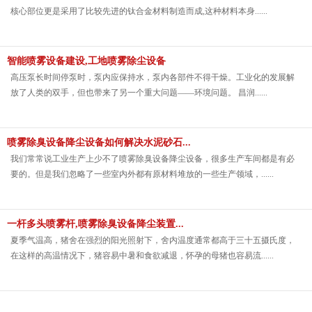
核心部位更是采用了比较先进的钛合金材料制造而成,这种材料本身......
智能喷雾设备建设,工地喷雾除尘设备
高压泵长时间停泵时，泵内应保持水，泵内各部件不得干燥。工业化的发展解
放了人类的双手，但也带来了另一个重大问题——环境问题。 昌润......
喷雾除臭设备降尘设备如何解决水泥砂石...
我们常常说工业生产上少不了喷雾除臭设备降尘设备，很多生产车间都是有必
要的。但是我们忽略了一些室内外都有原材料堆放的一些生产领域，......
一杆多头喷雾杆,喷雾除臭设备降尘装置...
夏季气温高，猪舍在强烈的阳光照射下，舍内温度通常都高于三十五摄氏度，
在这样的高温情况下，猪容易中暑和食欲减退，怀孕的母猪也容易流......