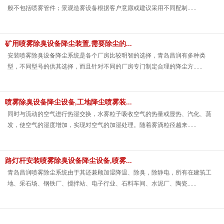
般不包括喷雾管件；景观造雾设备根据客户意愿或建议采用不同配制......
矿用喷雾除臭设备降尘装置,需要除尘的...
安装喷雾除臭设备降尘系统是各个厂房比较明智的选择，青岛昌润有多种类
型，不同型号的供其选择，而且针对不同的厂房专门制定合理的降尘方......
喷雾除臭设备降尘设备,工地降尘喷雾装...
同时与流动的空气进行热湿交换，水雾粒子吸收空气的热量或显热、汽化、蒸
发，使空气的湿度增加，实现对空气的加湿处理。随着雾滴粒径越来......
路灯杆安装喷雾除臭设备降尘设备,喷雾...
青岛昌润喷雾除尘系统由于其还兼顾加湿降温、除臭，除静电，所有在建筑工
地、采石场、钢铁厂、搅拌站、电子行业、石料车间、水泥厂、陶瓷......