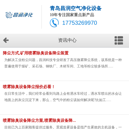
青岛昌润空气净化设备
10年专注国家重点新产品
17753269970
资讯中心
降尘方式,矿用喷雾除臭设备降尘装置
为解决工业粉尘问题，昌润科技专业研发了高压微雾降尘系统，该系统是一种
普遍使用于煤矿、采石场、钢铁厂、木材车间、工地等粉尘较多场所......
喷雾除臭设备降尘报价必看！
在日常生活中，我们经常会看到马路上会有洒水车经过，洒水车喷出的水会让
地面上的灰尘沉淀下来，那么，空气中的粉尘该如何解决呢?比如工......
喷雾除臭设备降尘方案,喷雾除臭设备降...
目前已为上百家顾客提供过服务。景观造雾设备是指产生雾效的主机设备，一