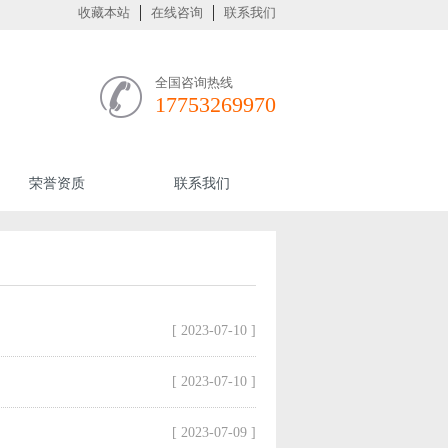
收藏本站
在线咨询
联系我们
全国咨询热线
17753269970
荣誉资质
联系我们
[ 2023-07-10 ]
[ 2023-07-10 ]
[ 2023-07-09 ]