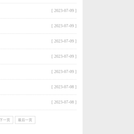
[ 2023-07-09 ]
[ 2023-07-09 ]
[ 2023-07-09 ]
[ 2023-07-09 ]
[ 2023-07-09 ]
[ 2023-07-08 ]
[ 2023-07-08 ]
下一页
最后一页