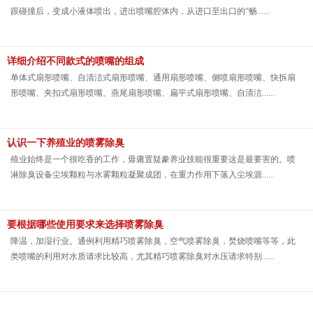
跟碰撞后，变成小液体喷出，进出喷嘴腔体内，从进口至出口的“畅......
详细介绍不同款式的喷嘴的组成
单体式扇形喷嘴、自清洁式扇形喷嘴、通用扇形喷嘴、侧喷扇形喷嘴、快拆扇
形喷嘴、夹扣式扇形喷嘴、燕尾扇形喷嘴、扁平式扇形喷嘴、自清洁......
认识一下养殖业的喷雾除臭
殖业始终是一个很吃香的工作，毋庸置疑豢养业技能很重要这是最要害的。喷
淋除臭设备尘埃颗粒与水雾颗粒凝聚成团，在重力作用下落入尘埃源......
要根据哪些使用要求来选择喷雾除臭
降温，加湿行业。通例利用精巧喷雾除臭，空气喷雾除臭，焚烧喷嘴等等，此
类喷嘴的利用对水质请求比较高，尤其精巧喷雾除臭对水压请求特别......