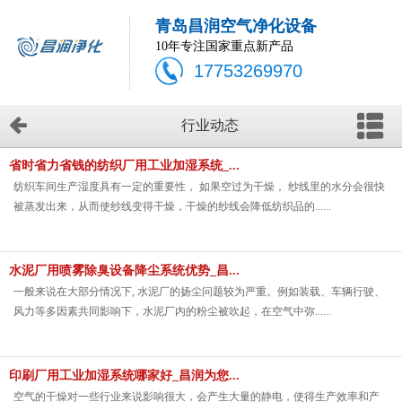
青岛昌润空气净化设备
10年专注国家重点新产品
17753269970
行业动态
省时省力省钱的纺织厂用工业加湿系统_...
纺织车间生产湿度具有一定的重要性， 如果空过为干燥， 纱线里的水分会很快
被蒸发出来，从而使纱线变得干燥，干燥的纱线会降低纺织品的......
水泥厂用喷雾除臭设备降尘系统优势_昌...
一般来说在大部分情况下, 水泥厂的扬尘问题较为严重。例如装载、车辆行驶、
风力等多因素共同影响下，水泥厂内的粉尘被吹起，在空气中弥......
印刷厂用工业加湿系统哪家好_昌润为您...
空气的干燥对一些行业来说影响很大，会产生大量的静电，使得生产效率和产