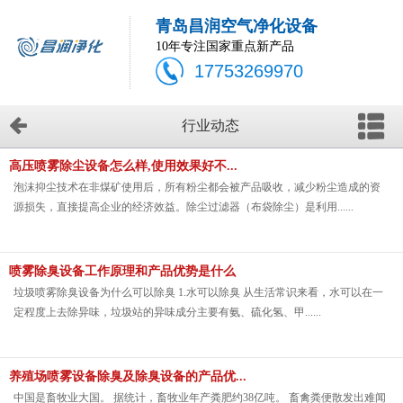
青岛昌润空气净化设备
10年专注国家重点新产品
17753269970
行业动态
高压喷雾除尘设备怎么样,使用效果好不...
泡沫抑尘技术在非煤矿使用后，所有粉尘都会被产品吸收，减少粉尘造成的资
源损失，直接提高企业的经济效益。除尘过滤器（布袋除尘）是利用......
喷雾除臭设备工作原理和产品优势是什么
垃圾喷雾除臭设备为什么可以除臭 1.水可以除臭 从生活常识来看，水可以在一
定程度上去除异味，垃圾站的异味成分主要有氨、硫化氢、甲......
养殖场喷雾设备除臭及除臭设备的产品优...
中国是畜牧业大国。 据统计，畜牧业年产粪肥约38亿吨。 畜禽粪便散发出难闻