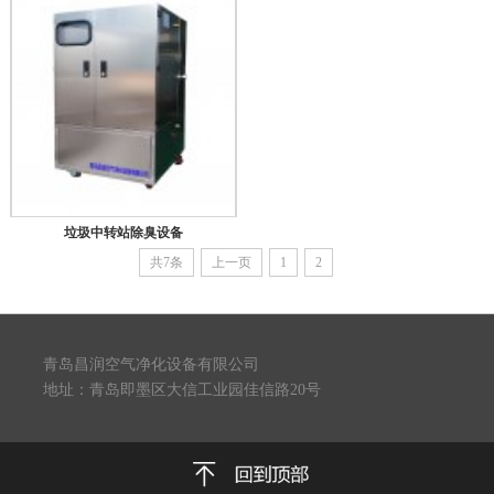
垃圾中转站除臭设备
共7条
上一页
1
2
青岛昌润空气净化设备有限公司
地址：青岛即墨区大信工业园佳信路20号